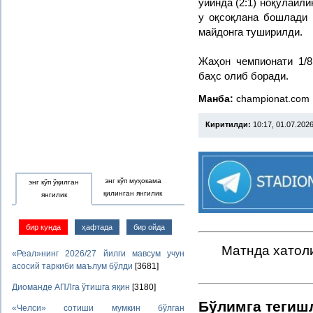
ўйинда (2:1) ноқулайли
у оқсоқлана бошлади 
майдонга туширилди.
Жаҳон чемпионати 1/
баҳс олиб боради.
Манба:
championat.com
Киритилди:
10:17, 01.07.202
энг кўп муҳокама
энг кўп ўқилган
қилинган янгилик
янгилик
бир кунда
ҳафтада
бир ойда
Матнда хатоли
«Реал»нинг 2026/27 йилги мавсум учун
асосий таркиби маълум бўлди
[3681]
Диоманде АПЛга ўтишга яқин
[3180]
Бўлимга тегиш
«Челси» сотиши мумкин бўлган