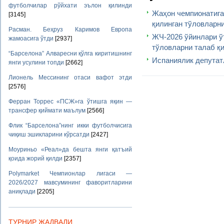
футболчилар рўйхати эълон қилинди
Жаҳон чемпионатиг
[3145]
қилинган тўловларн
Расман. Беҳруз Каримов Европа
ЖЧ-2026 ўйинлари ў
жамоасига ўтди
[2937]
тўловларни талаб қ
“Барселона” Алваресни қўлга киритишнинг
Испаниялик депутат
янги усулини топди
[2662]
Лионель Мессининг отаси вафот этди
[2576]
Ферран Торрес «ПСЖ»га ўтишга яқин —
трансфер қиймати маълум
[2566]
Флик “Барселона”нинг икки футболчисига
чиқиш эшикларини кўрсатди
[2427]
Моуриньо «Реал»да бешта янги қатъий
қоида жорий қилди
[2357]
Polymarket Чемпионлар лигаси —
2026/2027 мавсумининг фаворитларини
аниқлади
[2205]
ТУРНИР ЖАДВАЛИ