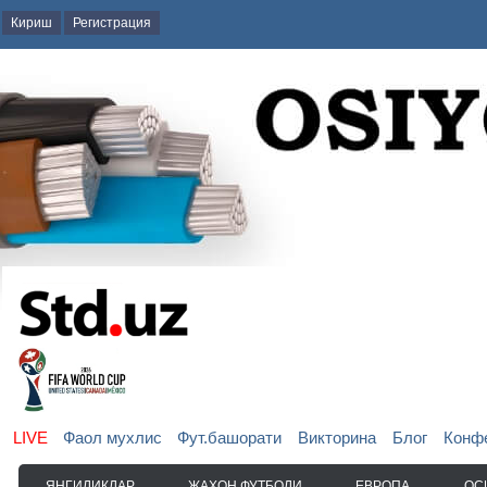
Кириш
Регистрация
LIVE
Фаол мухлис
Фут.башорати
Викторина
Блог
Конф
ЯНГИЛИКЛАР
ЖАҲОН ФУТБОЛИ
ЕВРОПА
ОС