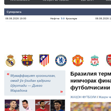
Суперлига
08.08.2026 19:00
Нефтчи
5:0
Қизилқум
08.08.2026 1
«
Бразилия терм
Муваффақият қозонилгач,
нимчорак фин
омад ўз-ўзидан қадрини
йўқотади — Диего
футболчисини
»
Марадона
ЖАҲОН ФУТБОЛИ
/
Жаҳон ч