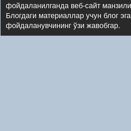
фойдаланилганда веб-сайт манзили
Блогдаги материаллар учун блог эг
фойдаланувчининг ўзи жавобгар.