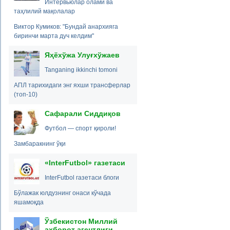
Интервьюлар олами ва
таҳлилий мақолалар
Виктор Кумиков: "Бундай анархияга
биринчи марта дуч келдим"
Яҳёхўжа Улуғхўжаев
Tanganing ikkinchi tomoni
АПЛ тарихидаги энг яхши трансферлар
(топ-10)
Сафарали Сиддиқов
Футбол — спорт қироли!
Замбаракнинг ўқи
«InterFutbol» газетаси
InterFutbol газетаси блоги
Бўлажак юлдузнинг онаси кўчада
яшамоқда
Ўзбекистон Миллий
ахборот агентлиги