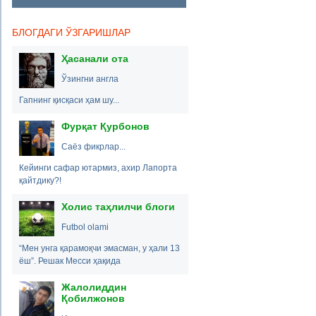
БЛОГДАГИ ЎЗГАРИШЛАР
Ҳасанали ота
Ўзингни англа
Гапнинг қисқаси ҳам шу...
Фурқат Қурбонов
Саёз фикрлар...
Кейинги сафар ютармиз, ахир Лапорта
қайтдику?!
Холис таҳлилчи блоги
Futbol olami
“Мен унга қарамоқчи эмасман, у ҳали 13
ёш”. Решак Месси ҳақида
Жалолиддин
Қобилжонов