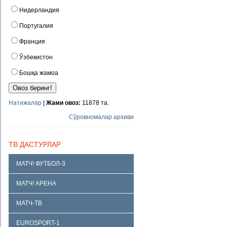
Нидерландия
Португалия
Франция
Ўзбекистон
Бошқа жамоа
Натижалар
|
Жами овоз:
11878 та.
Сўровномалар архиви
ТВ ДАСТУРЛАР
МАТЧ! ФУТБОЛ-3
МАТЧ! АРЕНА
МАТЧ-ТВ
EUROSPORT-1