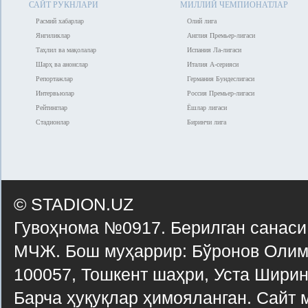
САЙТ РУКНЛАРИ
МИЛЛИЙ ЧЕМПИОНАТЛАР
Расмий хабарлар
Олий лига
Янгиликлар
Англия Премьер-лигаси
Таҳлил ва мақолалар
Испания Ла-лигаси
Шарҳ ва анонслар
Италия А-серияси
Репортажлар
Германия Бундеслигаси
Интервьюлар
Россия Премьер-лигаси
Рейтинглар
Ёшлар лигаси
Стадионлар
Биринчи лига
© STADION.UZ
Гувоҳнома №0917. Берилган санаси
МЧЖ. Бош муҳаррир: Бўронов Олимх
100057, Тошкент шаҳри, Уста Ширин 
Барча ҳуқуқлар ҳимояланган. Сайт 