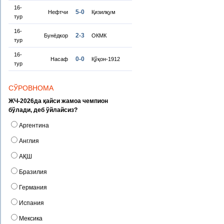
16-
5-0
Нефтчи
Қизилқум
тур
16-
2-3
Бунёдкор
ОКМК
тур
16-
0-0
Насаф
Қўқон-1912
тур
СЎРОВНОМА
ЖЧ-2026да қайси жамоа чемпион
бўлади, деб ўйлайсиз?
Аргентина
Англия
АҚШ
Бразилия
Германия
Испания
Мексика