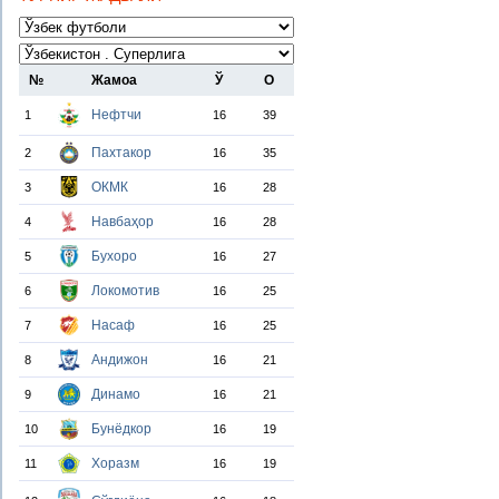
№
Жамоа
Ў
О
Нефтчи
1
16
39
Пахтакор
2
16
35
ОКМК
3
16
28
Навбаҳор
4
16
28
Бухоро
5
16
27
Локомотив
6
16
25
Насаф
7
16
25
Андижон
8
16
21
Динамо
9
16
21
Бунёдкор
10
16
19
Хоразм
11
16
19