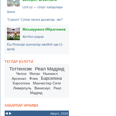
UzA.uz — спорт хабарлари
блоги
“Сурхон” Супер лигага даъвогар...ми?
Маъмуржон Ибрагимов
Футбол шарҳи
Ёш Роналдо шунчалар ажойиб эди (1-
қисм)
ТЕГЛАР БУЛУТИ
Тоттенхэм
Реал Мадрид
Челси
Ньюкасл
Милан
Барселона
Арсенал
Флик
Манчестер Сити
Барселона
Ливерпуль
Винисиус
Реал
Мадрид
ХАБАРЛАР АРХИВИ
Август, 2026