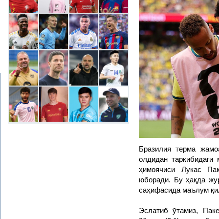
Бразилия терма жамо
олдидан таркибидаги
ҳимоячиси Лукас Пак
юборади. Бу ҳақда жу
саҳифасида маълум қи
Эслатиб ўтамиз, Пак