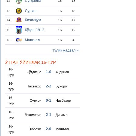
Сўғдиёна
12
16
18
Сурхон
13
16
18
Қизилқум
14
16
17
Қўқон-1912
15
16
12
Машъал
16
16
4
тўлиқ жадвал »
ЎТГАН ЎЙИНЛАР. 16-ТУР
16-
1-0
Сўғдиёна
Андижон
тур
16-
2-2
Пахтакор
Бухоро
тур
16-
0-1
Сурхон
Навбаҳор
тур
16-
2-1
Локомотив
Динамо
тур
16-
2-0
Хоразм
Машъал
тур