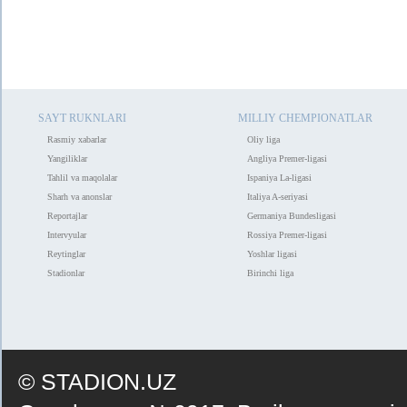
SAYT RUKNLARI
MILLIY CHEMPIONATLAR
Rasmiy xabarlar
Oliy liga
Yangiliklar
Angliya Premer-ligasi
Tahlil va maqolalar
Ispaniya La-ligasi
Sharh va anonslar
Italiya A-seriyasi
Reportajlar
Germaniya Bundesligasi
Intervyular
Rossiya Premer-ligasi
Reytinglar
Yoshlar ligasi
Stadionlar
Birinchi liga
© STADION.UZ