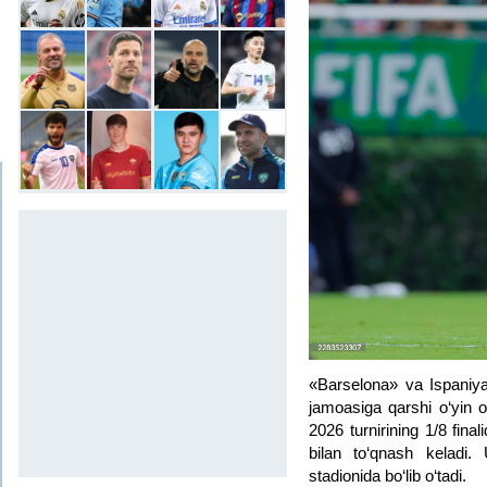
«Barselona» va Ispaniy
jamoasiga qarshi o‘yin o
2026 turnirining 1/8 fin
bilan to‘qnash keladi.
stadionida bo‘lib o‘tadi.