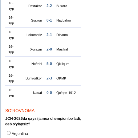
16-
2-2
Paxtakor
Buxoro
тур
16-
0-1
Surxon
Navbahor
тур
16-
2-1
Lokomotiv
Dinamo
тур
16-
2-0
Xorazm
Mash’al
тур
16-
5-0
Neftchi
Qizilqum
тур
16-
2-3
Bunyodkor
OKMK
тур
16-
0-0
Nasaf
Qo‘qon-1912
тур
SO'ROVNOMA
JCH-2026da qaysi jamoa chempion bo‘ladi,
deb o‘ylaysiz?
Argentina