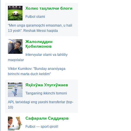
Холис таҳлилчи блоги
Futbol olami
“Men unga qaramoqchi emasman, u hali
13 yosh”. Reshak Messi haqida
Жалолиддин
Қобилжонов
Intervyular olami va tahliliy
maqolalar
Viktor Kumikov: "Bunday anarxiyaga
birinchi marta duch keldim"
Яҳёхўжа Улуғхўжаев
Tanganing ikkinchi tomoni
APL tarixidagi eng yaxshi transferlar (top-
10)
Сафарали Сиддиқов
Futbol — sport qiroli!