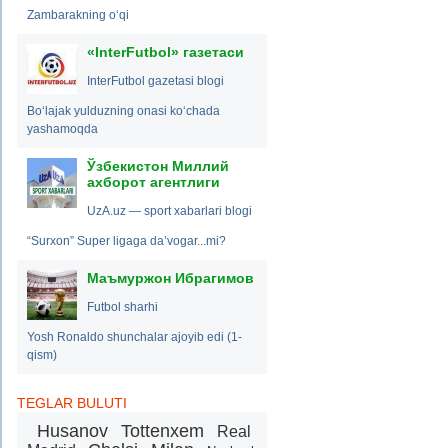
Zambarakning o‘qi
«InterFutbol» газетаси
InterFutbol gazetasi blogi
Bo‘lajak yulduzning onasi ko‘chada
yashamoqda
Ўзбекистон Миллий
ахборот агентлиги
UzA.uz — sport xabarlari blogi
“Surxon” Super ligaga da’vogar...mi?
Маъмуржон Ибрагимов
Futbol sharhi
Yosh Ronaldo shunchalar ajoyib edi (1-
qism)
TEGLAR BULUTI
Husanov
Tottenxem
Real