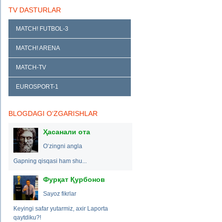
TV DASTURLAR
MATCH! FUTBOL-3
MATCH! ARENA
MATCH-TV
EUROSPORT-1
BLOGDAGI O‘ZGARISHLAR
Ҳасанали ота
O‘zingni angla
Gapning qisqasi ham shu...
Фурқат Қурбонов
Sayoz fikrlar
Keyingi safar yutarmiz, axir Laporta
qaytdiku?!