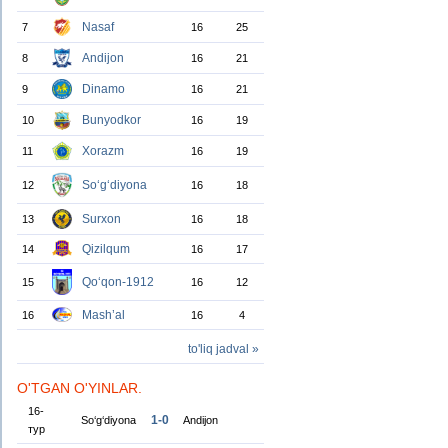
Nasaf
7
16
25
Andijon
8
16
21
Dinamo
9
16
21
Bunyodkor
10
16
19
Xorazm
11
16
19
So‘g‘diyona
12
16
18
Surxon
13
16
18
Qizilqum
14
16
17
Qo‘qon-1912
15
16
12
Mash’al
16
16
4
to'liq jadval »
O'TGAN O'YINLAR.
16-
1-0
So‘g‘diyona
Andijon
тур