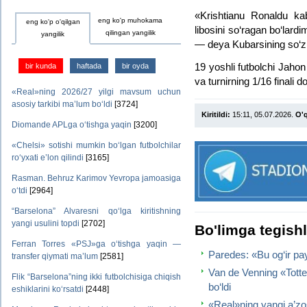
«Krishtianu Ronaldu ka
eng ko'p muhokama
eng ko'p o'qilgan
libosini so‘ragan bo‘lard
qilingan yangilik
yangilik
— deya Kubarsining so‘zl
19 yoshli futbolchi Jaho
bir kunda
haftada
bir oyda
va turnirning 1/16 finali d
«Real»ning 2026/27 yilgi mavsum uchun
asosiy tarkibi ma’lum bo‘ldi
[3724]
Kiritildi:
15:11, 05.07.2026.
O'q
Diomande APLga o‘tishga yaqin
[3200]
«Chelsi» sotishi mumkin bo‘lgan futbolchilar
ro‘yxati e’lon qilindi
[3165]
Rasman. Behruz Karimov Yevropa jamoasiga
o‘tdi
[2964]
“Barselona” Alvaresni qo‘lga kiritishning
yangi usulini topdi
[2702]
Bo'limga tegish
Ferran Torres «PSJ»ga o‘tishga yaqin —
Paredes: «Bu og‘ir pa
transfer qiymati ma’lum
[2581]
Van de Venning «Tott
Flik “Barselona”ning ikki futbolchisiga chiqish
bo‘ldi
eshiklarini ko‘rsatdi
[2448]
«Real»ning yangi a’zosi