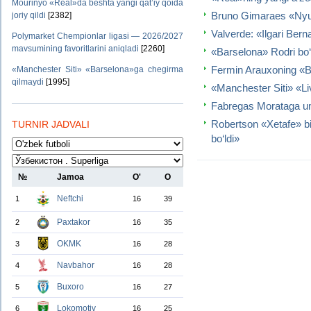
Mourinyo «Real»da beshta yangi qat’iy qoida
Bruno Gimaraes «Nyuka
joriy qildi
[2382]
Valverde: «Ilgari Bern
Polymarket Chempionlar ligasi — 2026/2027
mavsumining favoritlarini aniqladi
[2260]
«Barselona» Rodri bo‘yi
Fermin Arauxoning «B
«Manchester Siti» «Barselona»ga chegirma
qilmaydi
[1995]
«Manchester Siti» «Liv
Fabregas Morataga um
Robertson «Xetafe» b
TURNIR JADVALI
bo‘ldi»
№
Jamoa
O'
O
Neftchi
1
16
39
Paxtakor
2
16
35
OKMK
3
16
28
Navbahor
4
16
28
Buxoro
5
16
27
Lokomotiv
6
16
25