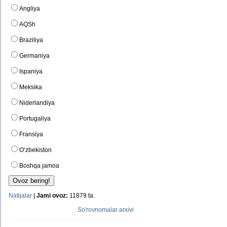
Angliya
AQSh
Braziliya
Germaniya
Ispaniya
Meksika
Niderlandiya
Portugaliya
Fransiya
O‘zbekiston
Boshqa jamoa
Natijalar
|
Jami ovoz:
11879 ta.
So'rovnomalar arxivi