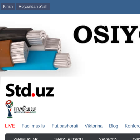
Kirish
Ro'yxatdan o'tish
LIVE
Faol muxlis
Fut.bashorati
Viktorina
Blog
Konfer
YANGILIKLAR
JAHON FUTBOLI
YEVROPA
OSI