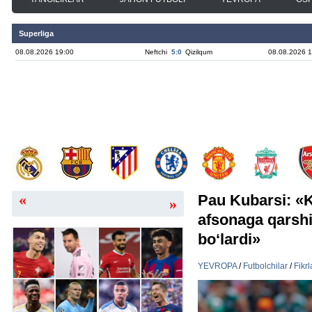
Superliga
08.08.2026 19:00
Neftchi
5:0
Qizilqum
08.08.2026 1
«
Pau Kubarsi: «K
»
afsonaga qarshi
bo‘lardi»
YEVROPA
/
Futbolchilar
/
Fikrl