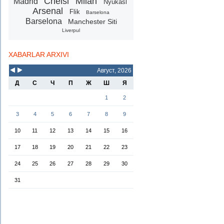
Chelsi
Milan
Madrid
Nyukasl
Arsenal
Flik
Barselona
Barselona
Manchester Siti
Liverpul
XABARLAR ARXIVI
Август, 2026
Д
С
Ч
П
Ж
Ш
Я
1
2
3
4
5
6
7
8
9
10
11
12
13
14
15
16
17
18
19
20
21
22
23
24
25
26
27
28
29
30
31