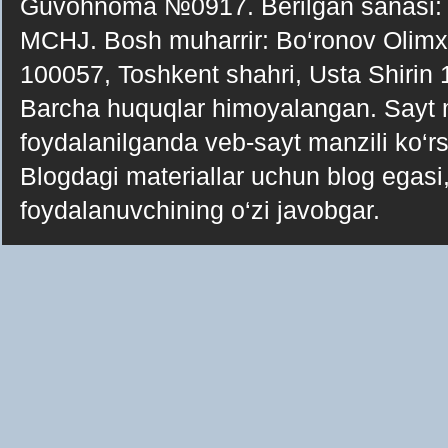
Guvohnoma №0917. Berilgan sanasi:
MCHJ. Bosh muharrir: Bo‘ronov Olimxo‘j
100057, Toshkent shahri, Usta Shirin
Barcha huquqlar himoyalangan. Sayt ma
foydalanilganda veb-sayt manzili ko‘rsa
Blogdagi materiallar uchun blog egasi, 
foydalanuvchining o‘zi javobgar.