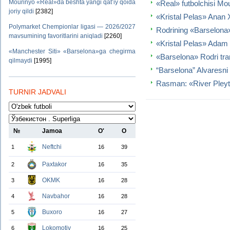
Mourinyo «Real»da beshta yangi qat’iy qoida
«Real» futbolchisi Mo
joriy qildi
[2382]
«Kristal Pelas» Anan Xal
Polymarket Chempionlar ligasi — 2026/2027
Rodrining «Barselona»
mavsumining favoritlarini aniqladi
[2260]
«Kristal Pelas» Adam 
«Manchester Siti» «Barselona»ga chegirma
«Barselona» Rodri tran
qilmaydi
[1995]
“Barselona” Alvaresni q
Rasman: «River Pleyt» 
TURNIR JADVALI
№
Jamoa
O'
O
Neftchi
1
16
39
Paxtakor
2
16
35
OKMK
3
16
28
Navbahor
4
16
28
Buxoro
5
16
27
Lokomotiv
6
16
25