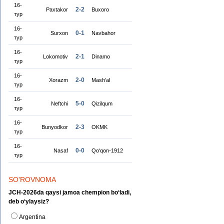
16-
2-2
Paxtakor
Buxoro
тур
16-
0-1
Surxon
Navbahor
тур
16-
2-1
Lokomotiv
Dinamo
тур
16-
2-0
Xorazm
Mash’al
тур
16-
5-0
Neftchi
Qizilqum
тур
16-
2-3
Bunyodkor
OKMK
тур
16-
0-0
Nasaf
Qo‘qon-1912
тур
SO'ROVNOMA
JCH-2026da qaysi jamoa chempion bo‘ladi,
deb o‘ylaysiz?
Argentina