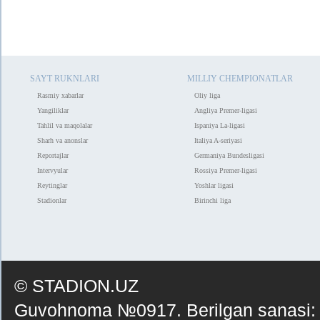
SAYT RUKNLARI
MILLIY CHEMPIONATLAR
Rasmiy xabarlar
Oliy liga
Yangiliklar
Angliya Premer-ligasi
Tahlil va maqolalar
Ispaniya La-ligasi
Sharh va anonslar
Italiya A-seriyasi
Reportajlar
Germaniya Bundesligasi
Intervyular
Rossiya Premer-ligasi
Reytinglar
Yoshlar ligasi
Stadionlar
Birinchi liga
© STADION.UZ
Guvohnoma №0917. Berilgan sanasi: