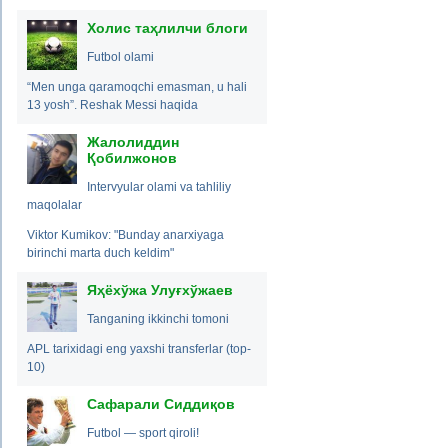
Холис таҳлилчи блоги
Futbol olami
“Men unga qaramoqchi emasman, u hali
13 yosh”. Reshak Messi haqida
Жалолиддин
Қобилжонов
Intervyular olami va tahliliy
maqolalar
Viktor Kumikov: "Bunday anarxiyaga
birinchi marta duch keldim"
Яҳёхўжа Улуғхўжаев
Tanganing ikkinchi tomoni
APL tarixidagi eng yaxshi transferlar (top-
10)
Сафарали Сиддиқов
Futbol — sport qiroli!