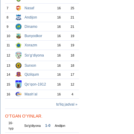
Nasaf
7
16
25
Andijon
8
16
21
Dinamo
9
16
21
Bunyodkor
10
16
19
Xorazm
11
16
19
So‘g‘diyona
12
16
18
Surxon
13
16
18
Qizilqum
14
16
17
Qo‘qon-1912
15
16
12
Mash’al
16
16
4
to'liq jadval »
O'TGAN O'YINLAR.
16-
1-0
So‘g‘diyona
Andijon
тур