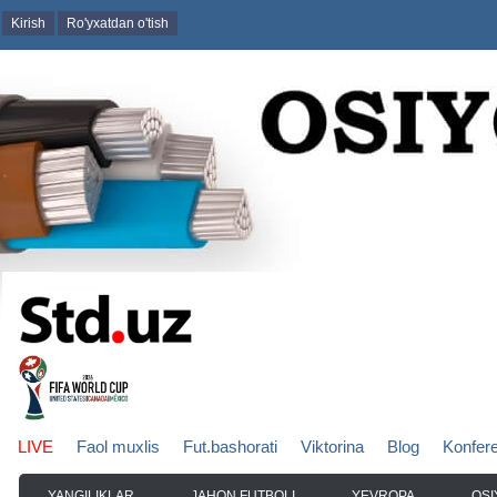
Kirish
Ro'yxatdan o'tish
LIVE
Faol muxlis
Fut.bashorati
Viktorina
Blog
Konfer
YANGILIKLAR
JAHON FUTBOLI
YEVROPA
OSI