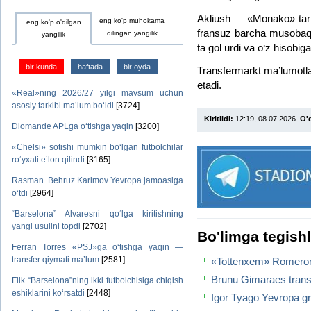
Akliush — «Monako» tarb
eng ko'p muhokama
eng ko'p o'qilgan
fransuz barcha musobaqa
qilingan yangilik
yangilik
ta gol urdi va o‘z hisobig
bir kunda
haftada
bir oyda
Transfermarkt ma’lumotlar
etadi.
«Real»ning 2026/27 yilgi mavsum uchun
asosiy tarkibi ma’lum bo‘ldi
[3724]
Kiritildi:
12:19, 08.07.2026.
O'q
Diomande APLga o‘tishga yaqin
[3200]
«Chelsi» sotishi mumkin bo‘lgan futbolchilar
ro‘yxati e’lon qilindi
[3165]
Rasman. Behruz Karimov Yevropa jamoasiga
o‘tdi
[2964]
“Barselona” Alvaresni qo‘lga kiritishning
yangi usulini topdi
[2702]
Bo'limga tegish
Ferran Torres «PSJ»ga o‘tishga yaqin —
transfer qiymati ma’lum
[2581]
«Tottenxem» Romeron
Brunu Gimaraes transf
Flik “Barselona”ning ikki futbolchisiga chiqish
eshiklarini ko‘rsatdi
[2448]
Igor Tyago Yevropa gra