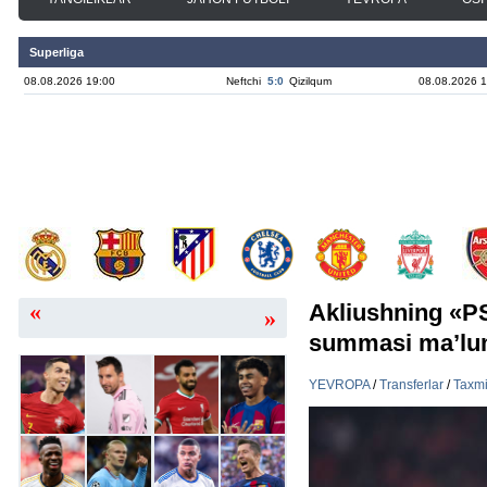
Superliga
08.08.2026 19:00
Neftchi
5:0
Qizilqum
08.08.2026 1
«
Akliushning «PS
»
summasi ma’lum
YEVROPA
/
Transferlar
/
Taxmi