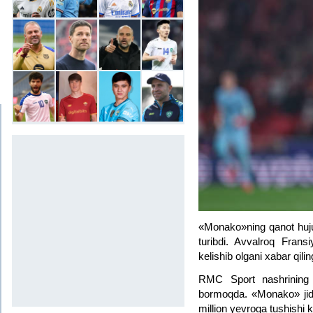
«Monako»ning qanot huj
turibdi. Avvalroq Frans
kelishib olgani xabar qilin
RMC Sport nashrining t
bormoqda. «Monako» jidd
million yevroga tushishi 