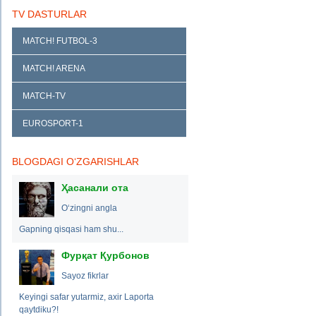
TV DASTURLAR
MATCH! FUTBOL-3
MATCH! ARENA
MATCH-TV
EUROSPORT-1
BLOGDAGI O‘ZGARISHLAR
Ҳасанали ота
O‘zingni angla
Gapning qisqasi ham shu...
Фурқат Қурбонов
Sayoz fikrlar
Keyingi safar yutarmiz, axir Laporta
qaytdiku?!