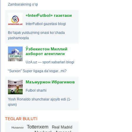
Zambarakning o‘qi
«InterFutbol» газетаси
InterFutbol gazetasi blogi
Bo‘lajak yulduzning onasi ko‘chada
yashamoqda
Ўзбекистон Миллий
ахборот агентлиги
UzA.uz — sport xabarlari blogi
“Surxon” Super ligaga da’vogar...mi?
Маъмуржон Ибрагимов
Futbol sharhi
Yosh Ronaldo shunchalar ajoyib edi (1-
qism)
TEGLAR BULUTI
Tottenxem
Real Madrid
Husanov