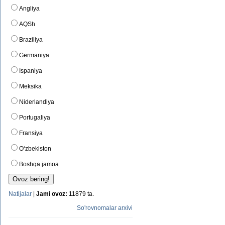
Angliya
AQSh
Braziliya
Germaniya
Ispaniya
Meksika
Niderlandiya
Portugaliya
Fransiya
O‘zbekiston
Boshqa jamoa
Natijalar
|
Jami ovoz:
11879 ta.
So'rovnomalar arxivi