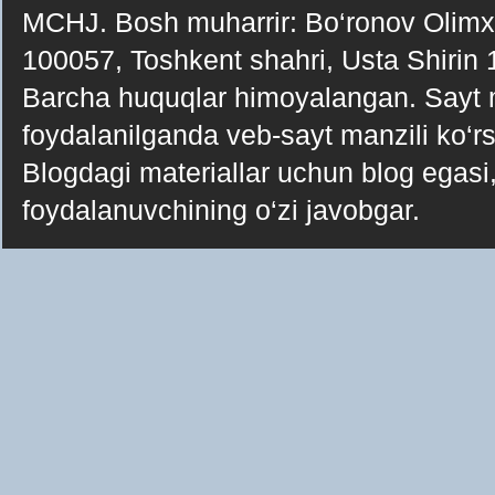
MCHJ. Bosh muharrir: Bo‘ronov Olimxo‘j
100057, Toshkent shahri, Usta Shirin
Barcha huquqlar himoyalangan. Sayt ma
foydalanilganda veb-sayt manzili ko‘rsa
Blogdagi materiallar uchun blog egasi, 
foydalanuvchining o‘zi javobgar.