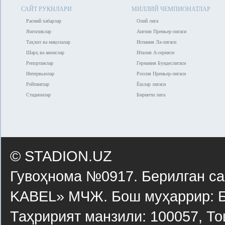
САЙТ РУКНЛАРИ
МИЛЛИЙ ЧЕМПИОНАТЛАР
Расмий хабарлар
Олий лига
Янгиликлар
Англия Премьер-лигаси
Таҳлил ва мақолалар
Испания Ла-лигаси
Шарҳ ва анонслар
Италия А-серияси
Репортажлар
Германия Бундеслигаси
Интервьюлар
Россия Премьер-лигаси
Рейтинглар
Ёшлар лигаси
Стадионлар
Биринчи лига
© STADION.UZ
Гувоҳнома №0917. Берилган са
KABEL» МЧЖ. Бош муҳаррир: Б
Таҳририят манзили: 100057, То