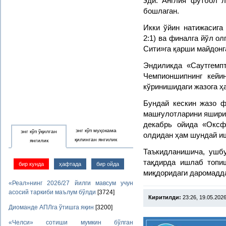
эди. Англия футбол 
бошлаган.
Икки ўйин натижасига 
2:1) ва финалга йўл о
Сити»га қарши майдонг
Эндиликда «Саутгемп
Чемпионшипнинг кейи
кўринишидаги жазога ҳ
Бундай кескин жазо 
машғулотларини яширин
декабрь ойида «Оксф
энг кўп муҳокама
энг кўп ўқилган
олдидан ҳам шундай иш
қилинган янгилик
янгилик
Таъкидланишича, ушбу
тақдирда ишлаб топи
бир кунда
ҳафтада
бир ойда
миқдоридаги даромадд
«Реал»нинг 2026/27 йилги мавсум учун
асосий таркиби маълум бўлди
[3724]
Киритилди:
23:26, 19.05.202
Диоманде АПЛга ўтишга яқин
[3200]
«Челси» сотиши мумкин бўлган