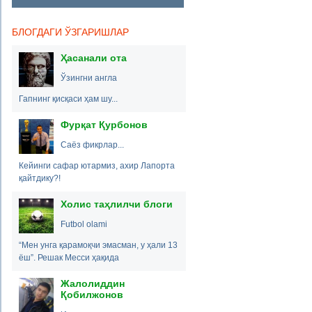
БЛОГДАГИ ЎЗГАРИШЛАР
Ҳасанали ота
Ўзингни англа
Гапнинг қисқаси ҳам шу...
Фурқат Қурбонов
Саёз фикрлар...
Кейинги сафар ютармиз, ахир Лапорта
қайтдику?!
Холис таҳлилчи блоги
Futbol olami
“Мен унга қарамоқчи эмасман, у ҳали 13
ёш”. Решак Месси ҳақида
Жалолиддин
Қобилжонов