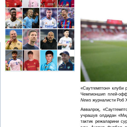
«Саутгемптон» клуби р
Чемпионшип плей-офф
News
журналисти Роб 
Аввалроқ, «Саутгемпт
учрашув олдидан «Мид
тактик режаларини су