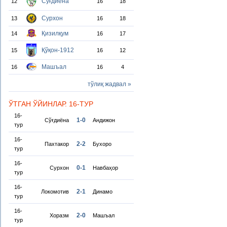
Сўғдиёна
12
16
18
Сурхон
13
16
18
Қизилқум
14
16
17
Қўқон-1912
15
16
12
Машъал
16
16
4
тўлиқ жадвал »
ЎТГАН ЎЙИНЛАР. 16-ТУР
16-
1-0
Сўғдиёна
Андижон
тур
16-
2-2
Пахтакор
Бухоро
тур
16-
0-1
Сурхон
Навбаҳор
тур
16-
2-1
Локомотив
Динамо
тур
16-
2-0
Хоразм
Машъал
тур