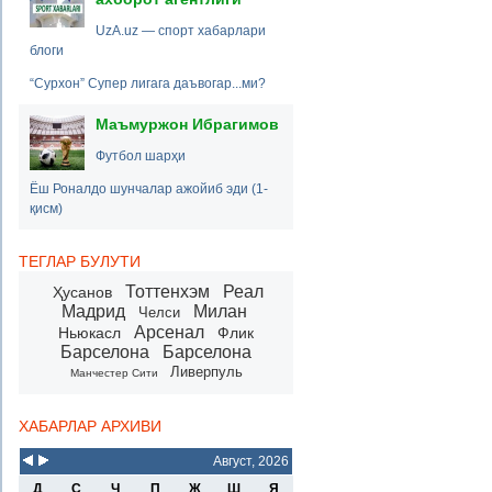
UzA.uz — спорт хабарлари
блоги
“Сурхон” Супер лигага даъвогар...ми?
Маъмуржон Ибрагимов
Футбол шарҳи
Ёш Роналдо шунчалар ажойиб эди (1-
қисм)
ТЕГЛАР БУЛУТИ
Тоттенхэм
Реал
Ҳусанов
Мадрид
Милан
Челси
Арсенал
Ньюкасл
Флик
Барселона
Барселона
Ливерпуль
Манчестер Сити
ХАБАРЛАР АРХИВИ
Август, 2026
Д
С
Ч
П
Ж
Ш
Я