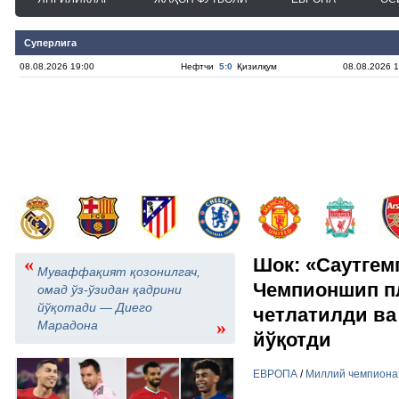
Суперлига
08.08.2026 19:00
Нефтчи
5:0
Қизилқум
08.08.2026 1
«
Шок: «Саутгем
Муваффақият қозонилгач,
Чемпионшип п
омад ўз-ўзидан қадрини
йўқотади — Диего
четлатилди ва
»
Марадона
йўқотди
ЕВРОПА
/
Миллий чемпиона