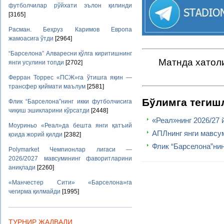
футболчилар рўйхати эълон қилинди
[3165]
Расман. Беҳруз Каримов Европа
жамоасига ўтди
[2964]
“Барселона” Алваресни қўлга киритишнинг
Матнда хатоли
янги усулини топди
[2702]
Ферран Торрес «ПСЖ»га ўтишга яқин —
трансфер қиймати маълум
[2581]
Бўлимга тегиш
Флик “Барселона”нинг икки футболчисига
чиқиш эшикларини кўрсатди
[2448]
«Реал»нинг 2026/27 
Моуриньо «Реал»да бешта янги қатъий
АПЛнинг янги мавсу
қоида жорий қилди
[2382]
Флик “Барселона”ни
Polymarket Чемпионлар лигаси —
2026/2027 мавсумининг фаворитларини
аниқлади
[2260]
«Манчестер Сити» «Барселона»га
чегирма қилмайди
[1995]
ТУРНИР ЖАДВАЛИ