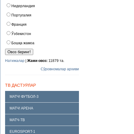
Нидерландия
Португалия
Франция
Ўзбекистон
Бошқа жамоа
Натижалар
|
Жами овоз:
11879 та.
Сўровномалар архиви
ТВ ДАСТУРЛАР
МАТЧ! ФУТБОЛ-3
МАТЧ! АРЕНА
МАТЧ-ТВ
EUROSPORT-1