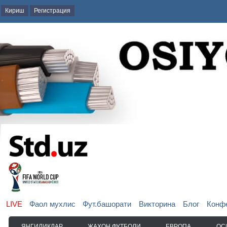
Кириш
Регистрация
LIVE
Фаол мухлис
Фут.башорати
Викторина
Блог
Конф
ЯНГИЛИКЛАР
ЖАҲОН ФУТБОЛИ
ЕВРОПА
ОС