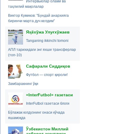
Интервьюлар олами ва
таҳлилий мақолалар
Виктор Кумиков: "Бундай анархияга
биринчи марта дуч келдим"
Яҳёхўжа Улуғхўжаев
Tanganing ikkinchi tomoni
АПЛ тарихидаги энг яхши трансферлар
(топ-10)
Сафарали Сиддиқов
Футбол — спорт қироли!
Замбаракнинг ўқи
«InterFutbol» газетаси
InterFutbol газетаси блоги
Бўлажак юлдузнинг онаси кўчада
яшамоқда
Ўзбекистон Миллий
ахборот агентлиги