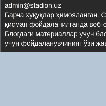
admin@stadion.uz
Барча ҳуқуқлар ҳимояланган. 
қисман фойдаланилганда веб-с
Блогдаги материаллар учун бло
учун фойдаланувчининг ўзи жа