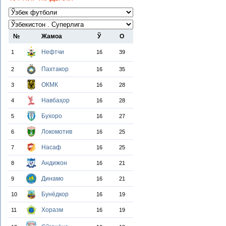
№
Жамоа
Ў
О
Нефтчи
1
16
39
Пахтакор
2
16
35
ОКМК
3
16
28
Навбаҳор
4
16
28
Бухоро
5
16
27
Локомотив
6
16
25
Насаф
7
16
25
Андижон
8
16
21
Динамо
9
16
21
Бунёдкор
10
16
19
Хоразм
11
16
19