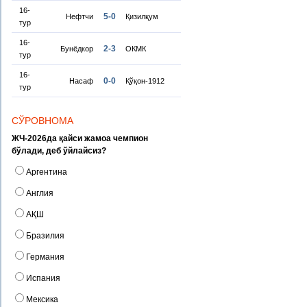
16-
5-0
Нефтчи
Қизилқум
тур
16-
2-3
Бунёдкор
ОКМК
тур
16-
0-0
Насаф
Қўқон-1912
тур
СЎРОВНОМА
ЖЧ-2026да қайси жамоа чемпион
бўлади, деб ўйлайсиз?
Аргентина
Англия
АҚШ
Бразилия
Германия
Испания
Мексика