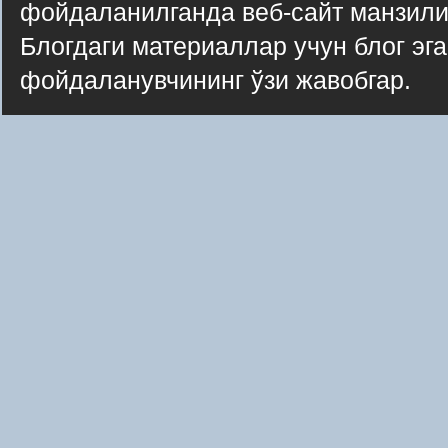
фойдаланилганда веб-сайт манзили
Блогдаги материаллар учун блог эг
фойдаланувчининг ўзи жавобгар.