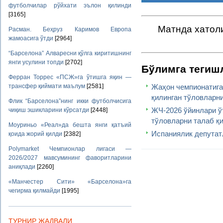
футболчилар рўйхати эълон қилинди
[3165]
Матнда хатоли
Расман. Беҳруз Каримов Европа
жамоасига ўтди
[2964]
“Барселона” Алваресни қўлга киритишнинг
янги усулини топди
[2702]
Бўлимга тегиш
Ферран Торрес «ПСЖ»га ўтишга яқин —
трансфер қиймати маълум
[2581]
Жаҳон чемпионатиг
қилинган тўловларн
Флик “Барселона”нинг икки футболчисига
ЖЧ-2026 ўйинлари ў
чиқиш эшикларини кўрсатди
[2448]
тўловларни талаб қ
Моуриньо «Реал»да бешта янги қатъий
Испаниялик депутат
қоида жорий қилди
[2382]
Polymarket Чемпионлар лигаси —
2026/2027 мавсумининг фаворитларини
аниқлади
[2260]
«Манчестер Сити» «Барселона»га
чегирма қилмайди
[1995]
ТУРНИР ЖАДВАЛИ