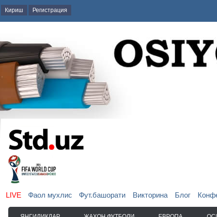
Кириш
Регистрация
LIVE
Фаол мухлис
Фут.башорати
Викторина
Блог
Конф
ЯНГИЛИКЛАР
ЖАҲОН ФУТБОЛИ
ЕВРОПА
ОС