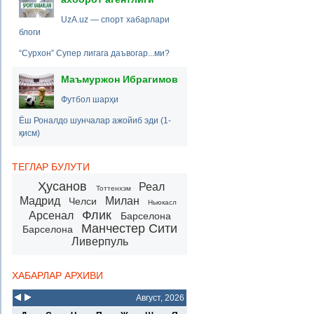
UzA.uz — спорт хабарлари
блоги
“Сурхон” Супер лигага даъвогар...ми?
Маъмуржон Ибрагимов
Футбол шарҳи
Ёш Роналдо шунчалар ажойиб эди (1-
қисм)
ТЕГЛАР БУЛУТИ
Ҳусанов
Реал
Тоттенхэм
Мадрид
Милан
Челси
Ньюкасл
Флик
Арсенал
Барселона
Манчестер Сити
Барселона
Ливерпуль
ХАБАРЛАР АРХИВИ
Август, 2026