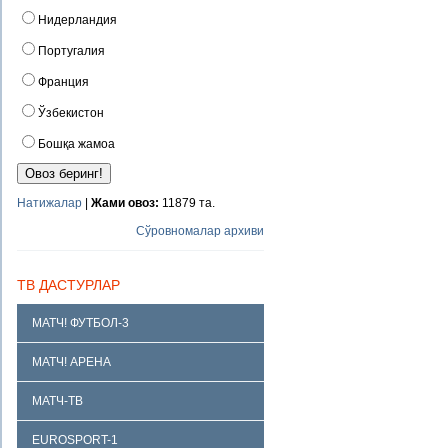
Нидерландия
Португалия
Франция
Ўзбекистон
Бошқа жамоа
Натижалар
|
Жами овоз:
11879 та.
Сўровномалар архиви
ТВ ДАСТУРЛАР
МАТЧ! ФУТБОЛ-3
МАТЧ! АРЕНА
МАТЧ-ТВ
EUROSPORT-1