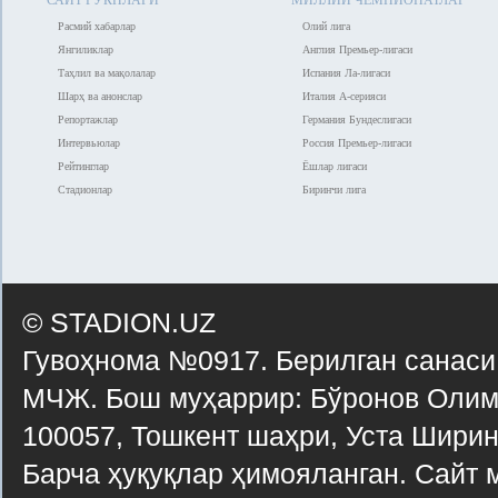
Расмий хабарлар
Олий лига
Янгиликлар
Англия Премьер-лигаси
Таҳлил ва мақолалар
Испания Ла-лигаси
Шарҳ ва анонслар
Италия А-серияси
Репортажлар
Германия Бундеслигаси
Интервьюлар
Россия Премьер-лигаси
Рейтинглар
Ёшлар лигаси
Стадионлар
Биринчи лига
© STADION.UZ
Гувоҳнома №0917. Берилган санаси
МЧЖ. Бош муҳаррир: Бўронов Олимх
100057, Тошкент шаҳри, Уста Ширин 
Барча ҳуқуқлар ҳимояланган. Сайт 