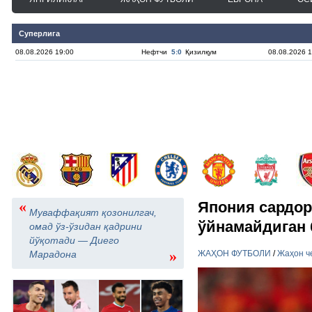
Суперлига
08.08.2026 19:00
Нефтчи
5:0
Қизилқум
08.08.2026 1
«
Япония сардор
Муваффақият қозонилгач,
ўйнамайдиган
омад ўз-ўзидан қадрини
йўқотади — Диего
»
Марадона
ЖАҲОН ФУТБОЛИ
/
Жаҳон ч