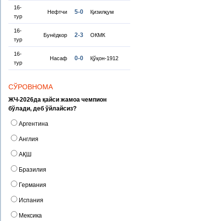
16-
5-0
Нефтчи
Қизилқум
тур
16-
2-3
Бунёдкор
ОКМК
тур
16-
0-0
Насаф
Қўқон-1912
тур
СЎРОВНОМА
ЖЧ-2026да қайси жамоа чемпион
бўлади, деб ўйлайсиз?
Аргентина
Англия
АҚШ
Бразилия
Германия
Испания
Мексика