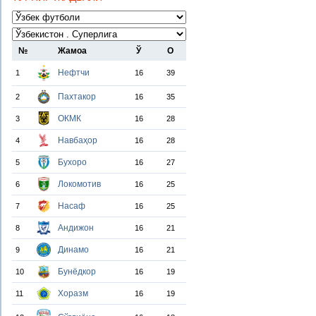
№
Жамоа
Ў
О
Нефтчи
1
16
39
Пахтакор
2
16
35
ОКМК
3
16
28
Навбаҳор
4
16
28
Бухоро
5
16
27
Локомотив
6
16
25
Насаф
7
16
25
Андижон
8
16
21
Динамо
9
16
21
Бунёдкор
10
16
19
Хоразм
11
16
19