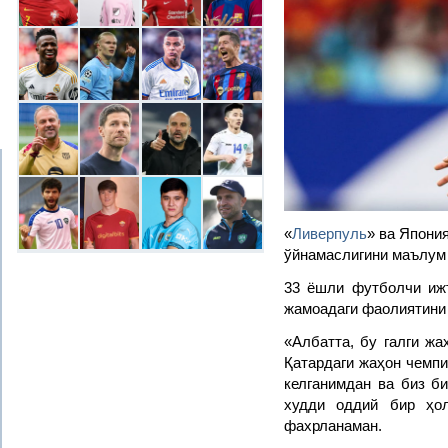
«
Ливерпуль
» ва Япони
ўйнамаслигини маълум
33 ёшли футболчи иж
жамоадаги фаолиятини 
«Албатта, бу галги ж
Қатардаги жаҳон чемп
келганимдан ва биз б
худди оддий бир ҳол
фахрланаман.