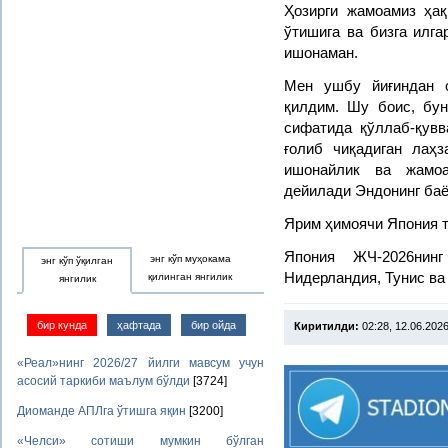
Ҳозирги жамоамиз ҳақ
ўтишига ва бизга илга
ишонаман.
Мен ушбу йиғиндан с
қилдим. Шу боис, бу
сифатида қўллаб-қув
ғолиб чиқадиган лаҳз
ишонайлик ва жамоа
дейилади Эндонинг баё
Ярим ҳимоячи Япония те
Япония ЖЧ-2026нин
энг кўп муҳокама
энг кўп ўқилган
Нидерландия, Тунис ва
қилинган янгилик
янгилик
бир кунда
ҳафтада
бир ойда
Киритилди:
02:28, 12.06.202
«Реал»нинг 2026/27 йилги мавсум учун
асосий таркиби маълум бўлди
[3724]
Диоманде АПЛга ўтишга яқин
[3200]
«Челси» сотиши мумкин бўлган