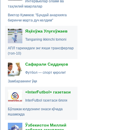
Интервьюлар олами ва
таҳлилий мақолалар
Виктор Кумиков: "Бундай анархияга
биринчи марта дуч келдим"
Яҳёхўжа Улуғхўжаев
Tanganing ikkinchi tomoni
АПЛ тарихидаги энг яхши трансферлар
(топ-10)
Сафарали Сиддиқов
Футбол — спорт қироли!
Замбаракнинг ўқи
«InterFutbol» газетаси
InterFutbol газетаси блоги
Бўлажак юлдузнинг онаси кўчада
яшамоқда
Ўзбекистон Миллий
ахборот агентлиги