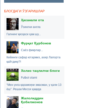
БЛОГДАГИ ЎЗГАРИШЛАР
Ҳасанали ота
Ўзингни англа
Гапнинг қисқаси ҳам шу...
Фурқат Қурбонов
Саёз фикрлар...
Кейинги сафар ютармиз, ахир Лапорта
қайтдику?!
Холис таҳлилчи блоги
Futbol olami
“Мен унга қарамоқчи эмасман, у ҳали 13
ёш”. Решак Месси ҳақида
Жалолиддин
Қобилжонов