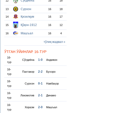
Сўғдиёна
12
16
18
Сурхон
13
16
18
Қизилқум
14
16
17
Қўқон-1912
15
16
12
Машъал
16
16
4
тўлиқ жадвал »
ЎТГАН ЎЙИНЛАР. 16-ТУР
16-
1-0
Сўғдиёна
Андижон
тур
16-
2-2
Пахтакор
Бухоро
тур
16-
0-1
Сурхон
Навбаҳор
тур
16-
2-1
Локомотив
Динамо
тур
16-
2-0
Хоразм
Машъал
тур