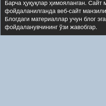
Барча ҳуқуқлар ҳимояланган. Сайт 
фойдаланилганда веб-сайт манзили
Блогдаги материаллар учун блог эг
фойдаланувчининг ўзи жавобгар.