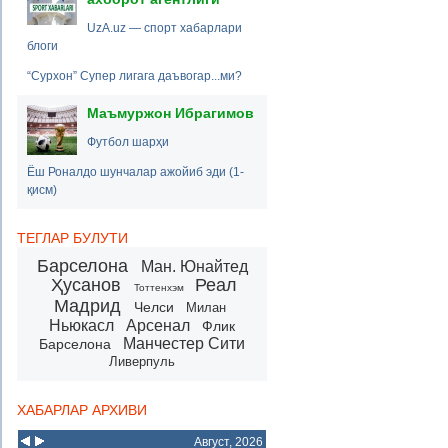
UzA.uz — спорт хабарлари
блоги
“Сурхон” Супер лигага даъвогар...ми?
Маъмуржон Ибрагимов
Футбол шарҳи
Ёш Роналдо шунчалар ажойиб эди (1-
қисм)
ТЕГЛАР БУЛУТИ
Барселона
Ман. Юнайтед
Ҳусанов
Реал
Тоттенхэм
Мадрид
Челси
Милан
Ньюкасл
Арсенал
Флик
Манчестер Сити
Барселона
Ливерпуль
ХАБАРЛАР АРХИВИ
Август, 2026