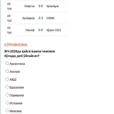
16-
5-0
Нефтчи
Қизилқум
тур
16-
2-3
Бунёдкор
ОКМК
тур
16-
0-0
Насаф
Қўқон-1912
тур
СЎРОВНОМА
ЖЧ-2026да қайси жамоа чемпион
бўлади, деб ўйлайсиз?
Аргентина
Англия
АҚШ
Бразилия
Германия
Испания
Мексика