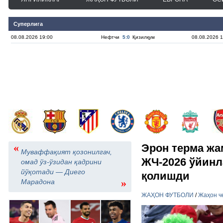
Суперлига
08.08.2026 19:00
Нефтчи
5:0
Қизилқум
08.08.2026 1
«
Эрон терма жа
Муваффақият қозонилгач,
ЖЧ-2026 ўйинл
омад ўз-ўзидан қадрини
йўқотади — Диего
қолишди
»
Марадона
ЖАҲОН ФУТБОЛИ
/
Жаҳон ч