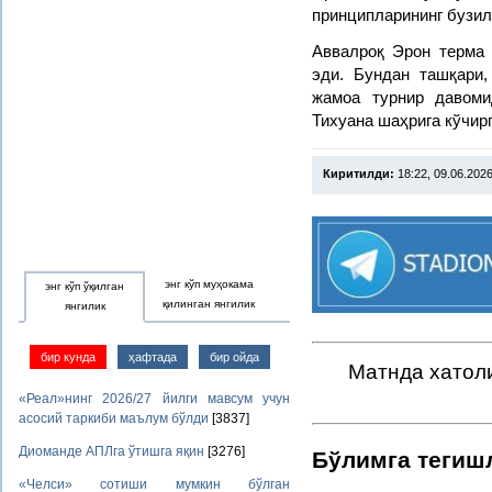
принципларининг бузил
Аввалроқ Эрон терма 
эди. Бундан ташқари,
жамоа турнир давоми
Тихуана шаҳрига кўчирг
Киритилди:
18:22, 09.06.202
энг кўп муҳокама
энг кўп ўқилган
қилинган янгилик
янгилик
бир кунда
ҳафтада
бир ойда
Матнда хатоли
«Реал»нинг 2026/27 йилги мавсум учун
асосий таркиби маълум бўлди
[3837]
Диоманде АПЛга ўтишга яқин
[3276]
Бўлимга тегиш
«Челси» сотиши мумкин бўлган