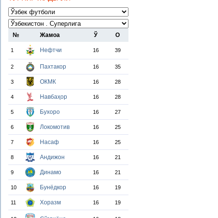
№
Жамоа
Ў
О
Нефтчи
1
16
39
Пахтакор
2
16
35
ОКМК
3
16
28
Навбаҳор
4
16
28
Бухоро
5
16
27
Локомотив
6
16
25
Насаф
7
16
25
Андижон
8
16
21
Динамо
9
16
21
Бунёдкор
10
16
19
Хоразм
11
16
19