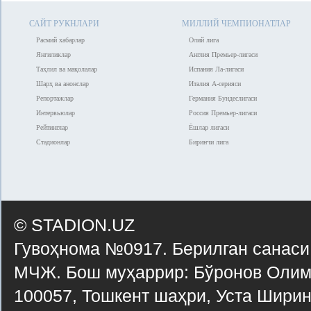
САЙТ РУКНЛАРИ
МИЛЛИЙ ЧЕМПИОНАТЛАР
Расмий хабарлар
Олий лига
Янгиликлар
Англия Премьер-лигаси
Таҳлил ва мақолалар
Испания Ла-лигаси
Шарҳ ва анонслар
Италия А-серияси
Репортажлар
Германия Бундеслигаси
Интервьюлар
Россия Премьер-лигаси
Рейтинглар
Ёшлар лигаси
Стадионлар
Биринчи лига
© STADION.UZ
Гувоҳнома №0917. Берилган санаси
МЧЖ. Бош муҳаррир: Бўронов Олимх
100057, Тошкент шаҳри, Уста Ширин 