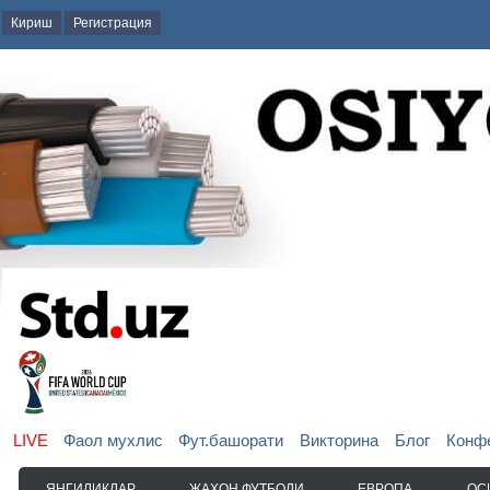
Кириш
Регистрация
LIVE
Фаол мухлис
Фут.башорати
Викторина
Блог
Конф
ЯНГИЛИКЛАР
ЖАҲОН ФУТБОЛИ
ЕВРОПА
ОС