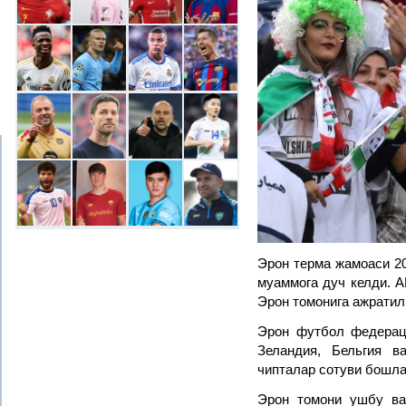
Эрон терма жамоаси 2
муаммога дуч келди. А
Эрон томонига ажратил
Эрон футбол федерац
Зеландия, Бельгия 
чипталар сотуви бошла
Эрон томони ушбу ва