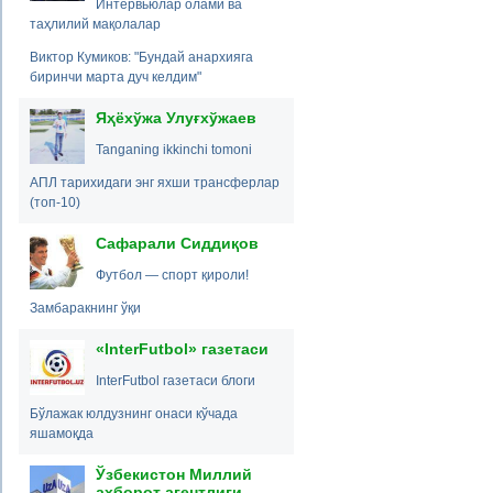
Интервьюлар олами ва
таҳлилий мақолалар
Виктор Кумиков: "Бундай анархияга
биринчи марта дуч келдим"
Яҳёхўжа Улуғхўжаев
Tanganing ikkinchi tomoni
АПЛ тарихидаги энг яхши трансферлар
(топ-10)
Сафарали Сиддиқов
Футбол — спорт қироли!
Замбаракнинг ўқи
«InterFutbol» газетаси
InterFutbol газетаси блоги
Бўлажак юлдузнинг онаси кўчада
яшамоқда
Ўзбекистон Миллий
ахборот агентлиги