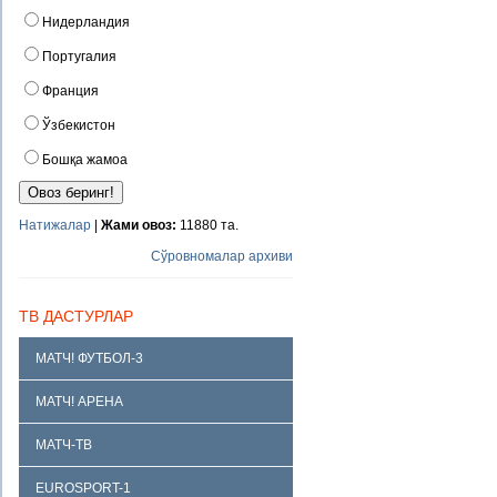
Нидерландия
Португалия
Франция
Ўзбекистон
Бошқа жамоа
Натижалар
|
Жами овоз:
11880 та.
Сўровномалар архиви
ТВ ДАСТУРЛАР
МАТЧ! ФУТБОЛ-3
МАТЧ! АРЕНА
МАТЧ-ТВ
EUROSPORT-1