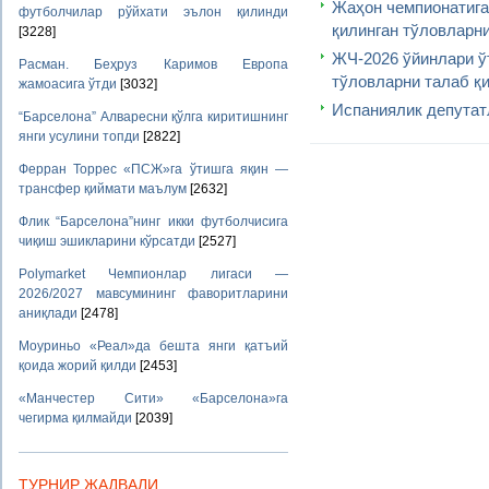
Жаҳон чемпионатиг
футболчилар рўйхати эълон қилинди
қилинган тўловларн
[3228]
ЖЧ-2026 ўйинлари ў
Расман. Беҳруз Каримов Европа
тўловларни талаб қ
жамоасига ўтди
[3032]
Испаниялик депутат
“Барселона” Алваресни қўлга киритишнинг
янги усулини топди
[2822]
Ферран Торрес «ПСЖ»га ўтишга яқин —
трансфер қиймати маълум
[2632]
Флик “Барселона”нинг икки футболчисига
чиқиш эшикларини кўрсатди
[2527]
Polymarket Чемпионлар лигаси —
2026/2027 мавсумининг фаворитларини
аниқлади
[2478]
Моуриньо «Реал»да бешта янги қатъий
қоида жорий қилди
[2453]
«Манчестер Сити» «Барселона»га
чегирма қилмайди
[2039]
ТУРНИР ЖАДВАЛИ