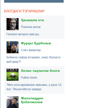
БЛОГДАГИ ЎЗГАРИШЛАР
Ҳасанали ота
Ўзингни англа
Гапнинг қисқаси ҳам шу...
Фурқат Қурбонов
Саёз фикрлар...
Кейинги сафар ютармиз, ахир Лапорта
қайтдику?!
Холис таҳлилчи блоги
Futbol olami
“Мен унга қарамоқчи эмасман, у ҳали 13
ёш”. Решак Месси ҳақида
Жалолиддин
Қобилжонов