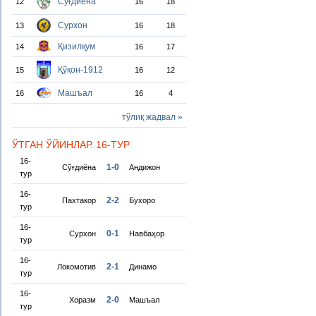
Сўғдиёна
12
16
18
Сурхон
13
16
18
Қизилқум
14
16
17
Қўқон-1912
15
16
12
Машъал
16
16
4
тўлиқ жадвал »
ЎТГАН ЎЙИНЛАР. 16-ТУР
16-
1-0
Сўғдиёна
Андижон
тур
16-
2-2
Пахтакор
Бухоро
тур
16-
0-1
Сурхон
Навбаҳор
тур
16-
2-1
Локомотив
Динамо
тур
16-
2-0
Хоразм
Машъал
тур