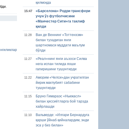
қилмоқда
бди.
«Барселона» Родри трансфери
15:47
учун ўз футболчисини
«Манчестер Сити»га таклиф
қилди
Ван де Веннинг «Тоттенхэм»
11:28
билан тузадиган янги
шартномаси муддати маълум
нгиликлар
бўлди
«Реал»нинг янги аъзоси Силва
11:27
нега испан тилида яхши
гапиришини тушунтирди
Аморим «Челси»дан учратилган
11:22
йирик мағлубият сабабини
тушунтирди
Бруно Гимараэс «Ньюкасл»
11:15
билан ҳиссиётларга бой тарзда
хайрлашди
Вальверде: «Илгари Бернардуга
11:10
қарши ўйнаб қийналардим, энди
эса у биз билан»