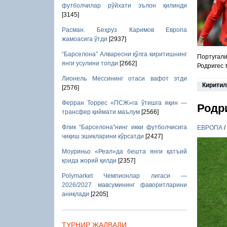
футболчилар рўйхати эълон қилинди
[3145]
Расман. Беҳруз Каримов Европа
жамоасига ўтди
[2937]
“Барселона” Алваресни қўлга киритишнинг
Португали
янги усулини топди
[2662]
Родригес 
Лионель Мессининг отаси вафот этди
Киритил
[2576]
Ферран Торрес «ПСЖ»га ўтишга яқин —
Родр
трансфер қиймати маълум
[2566]
Флик “Барселона”нинг икки футболчисига
ЕВРОПА
/
чиқиш эшикларини кўрсатди
[2427]
Моуриньо «Реал»да бешта янги қатъий
қоида жорий қилди
[2357]
Polymarket Чемпионлар лигаси —
2026/2027 мавсумининг фаворитларини
аниқлади
[2205]
ТУРНИР ЖАДВАЛИ