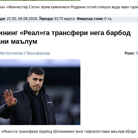
а» «Манчестер Сити» ярим ҳимоячиси Родрини сотиб олишга жуда яқин тури
ди:
21:50, 06.08.2026.
Ўқилди:
8175 марта.
Фикрлар сони:
0 та.
ининг «Реал»га трансфери нега барбод
ани маълум
Футболчилар
/
Трансферлар
Рукн:
Я
 «Реал»га трансфери барбод бўлганининг янги тафсилотлари маълум бўлди.