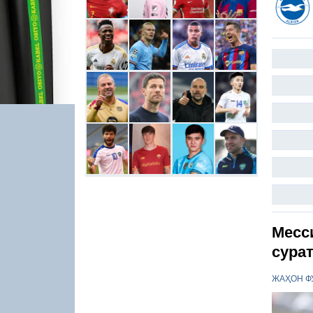
Месс
сура
ЖАҲОН Ф