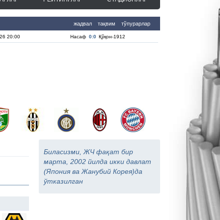
жадвал
тақвим
тўпурарлар
26 20:00
Насаф
0:0
Қўқон-1912
Биласизми, ЖЧ фақат бир
марта, 2002 йилда икки давлат
(Япония ва Жанубий Корея)да
ўтказилган