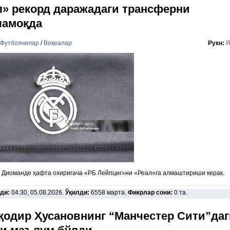
л» рекорд даражадаги трансферни
ламоқда
Футболчилар
/
Воқеалар
Рукн:
Я
 Диоманде ҳафта охиригача «РБ Лейпциг»ни «Реал»га алмаштириши керак.
ди:
04:30, 05.08.2026.
Ўқилди:
6558 марта.
Фикрлар сони:
0 та.
қодир Ҳусановнинг “Манчестер Сити”даг