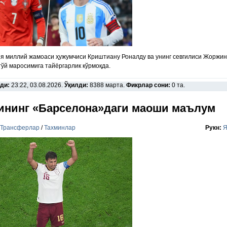
я миллий жамоаси ҳужумчиси Криштиану Роналду ва унинг севгилиси Жоржи
тўй маросимига тайёргарлик кўрмоқда.
ди:
23:22, 03.08.2026.
Ўқилди:
8388 марта.
Фикрлар сони:
0 та.
ининг «Барселона»даги маоши маълум
Трансферлар
/
Тахминлар
Рукн:
Я