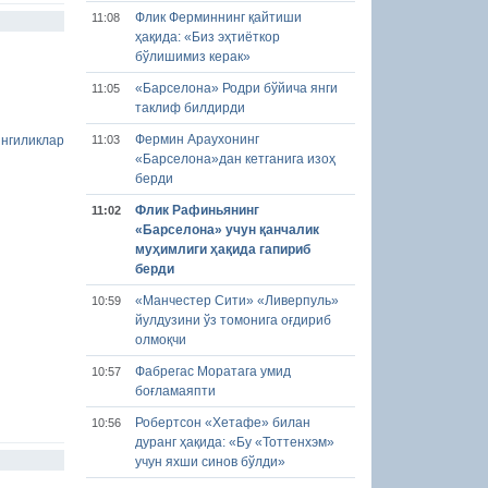
Флик Ферминнинг қайтиши
11:08
ҳақида: «Биз эҳтиёткор
бўлишимиз керак»
«Барселона» Родри бўйича янги
11:05
таклиф билдирди
Фермин Араухонинг
11:03
нгиликлар
«Барселона»дан кетганига изоҳ
берди
Флик Рафиньянинг
11:02
«Барселона» учун қанчалик
муҳимлиги ҳақида гапириб
берди
«Манчестер Сити» «Ливерпуль»
10:59
йулдузини ўз томонига оғдириб
олмоқчи
Фабрегас Моратага умид
10:57
боғламаяпти
Робертсон «Хетафе» билан
10:56
дуранг ҳақида: «Бу «Тоттенхэм»
учун яхши синов бўлди»