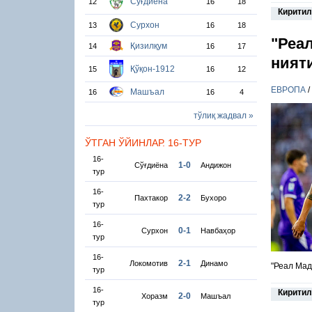
Сўғдиёна
12
16
18
Киритил
Сурхон
13
16
18
"Реа
Қизилқум
14
16
17
ният
Қўқон-1912
15
16
12
ЕВРОПА
/
Машъал
16
16
4
тўлиқ жадвал »
ЎТГАН ЎЙИНЛАР. 16-ТУР
16-
1-0
Сўғдиёна
Андижон
тур
16-
2-2
Пахтакор
Бухоро
тур
16-
0-1
Сурхон
Навбаҳор
тур
16-
2-1
Локомотив
Динамо
"Реал Мад
тур
16-
Киритил
2-0
Хоразм
Машъал
тур