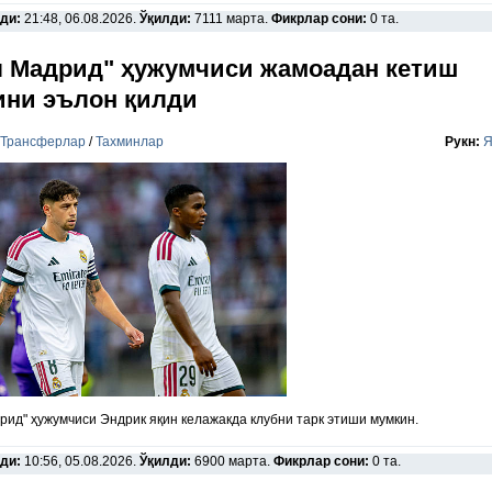
ди:
21:48, 06.08.2026.
Ўқилди:
7111 марта.
Фикрлар сони:
0 та.
л Мадрид" ҳужумчиси жамоадан кетиш
ини эълон қилди
Трансферлар
/
Тахминлар
Рукн:
Я
рид" ҳужумчиси Эндрик яқин келажакда клубни тарк этиши мумкин.
ди:
10:56, 05.08.2026.
Ўқилди:
6900 марта.
Фикрлар сони:
0 та.