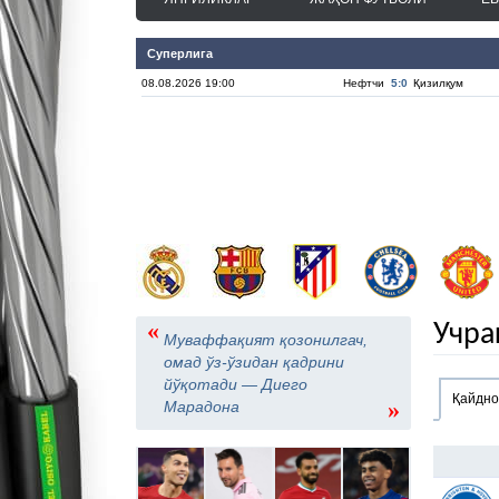
Суперлига
08.08.2026 19:00
Нефтчи
5:0
Қизилқум
«
Учра
Муваффақият қозонилгач,
омад ўз-ўзидан қадрини
йўқотади — Диего
Қайдн
»
Марадона