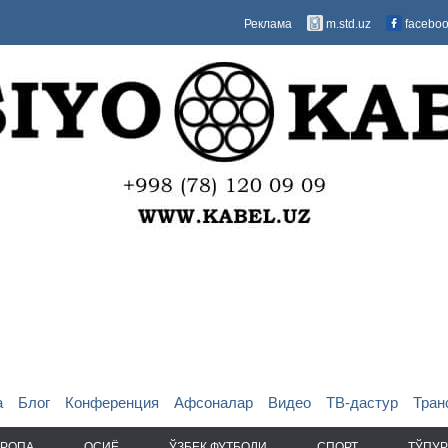
Реклама
m.std.uz
facebo
а
Блог
Конференция
Афсоналар
Видео
ТВ-дастур
Тран
ВРОПА
ОСИЁ
ЎЗБЕК ФУТБОЛИ
СПОРТ
ТЎПУР