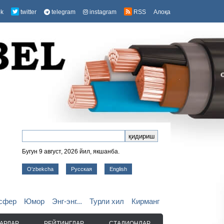
ok
twitter
telegram
instagram
RSS
Алоқа
Бугун 9 август, 2026 йил, якшанба.
O'zbekcha
Русская
English
сфер
Юмор
Энг-энг...
Турли хил
Кирманг
АРЛАР
РЕЙТИНГЛАР
СТАДИОНЛАР