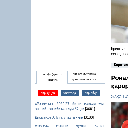
Криштиану
остида по
Киритил
энг кўп муҳокама
энг кўп ўқилган
Рона
қилинган янгилик
янгилик
қаро
бир кунда
ҳафтада
бир ойда
ЖАҲОН Ф
«Реал»нинг 2026/27 йилги мавсум учун
асосий таркиби маълум бўлди
[3681]
Диоманде АПЛга ўтишга яқин
[3180]
«Челси» сотиши мумкин бўлган