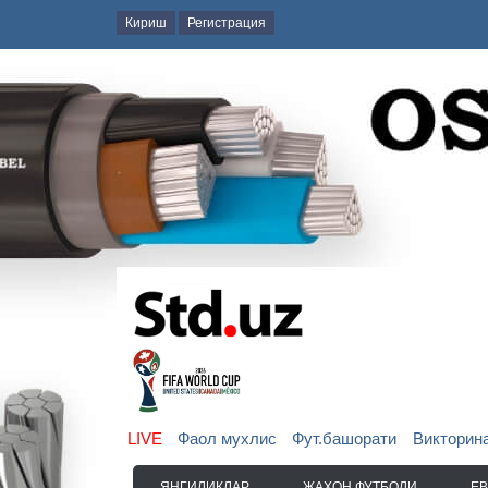
Кириш
Регистрация
LIVE
Фаол мухлис
Фут.башорати
Викторин
ЯНГИЛИКЛАР
ЖАҲОН ФУТБОЛИ
Е