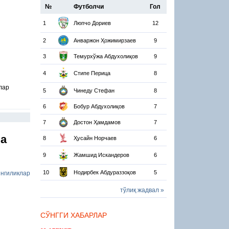
№
Футболчи
Гол
1
Люпчо Дориев
12
2
Анваржон Ҳожимирзаев
9
3
Темурхўжа Абдухолиқов
9
4
Стипе Перица
8
лар
5
Чинеду Стефан
8
6
Бобур Абдухолиқов
7
7
Достон Ҳамдамов
7
ча
8
Ҳусайн Норчаев
6
9
Жамшид Искандеров
6
10
Нодирбек Абдураззоқов
5
нгиликлар
тўлиқ жадвал »
СЎНГГИ ХАБАРЛАР