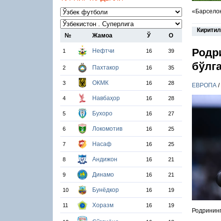
«Барселон
Киритил
№
Жамоа
Ў
О
Родр
Нефтчи
1
16
39
бўлг
Пахтакор
2
16
35
ОКМК
3
16
28
ЕВРОПА
/
Навбаҳор
4
16
28
Бухоро
5
16
27
Локомотив
6
16
25
Насаф
7
16
25
Андижон
8
16
21
Динамо
9
16
21
Бунёдкор
10
16
19
Хоразм
11
16
19
Родрининг