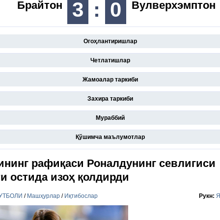
3
:
0
Брайтон
Вулверхэмптон
Огоҳлантиришлар
Четлатишлар
Жамоалар таркиби
Захира таркиби
Мураббий
Қўшимча маълумотлар
ининг рафиқаси Роналдунинг севлигиси
ти остида изоҳ қолдирди
УТБОЛИ
/
Машҳурлар
/
Иқтибослар
Рукн:
Я