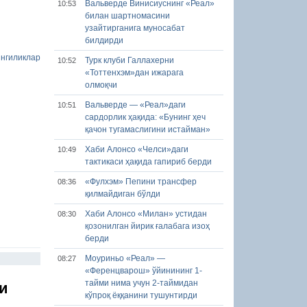
Вальверде Винисиуснинг «Реал»
10:53
билан шартномасини
узайтирганига муносабат
билдирди
нгиликлар
Турк клуби Галлахерни
10:52
«Тоттенхэм»дан ижарага
олмоқчи
Вальверде — «Реал»даги
10:51
сардорлик ҳақида: «Бунинг ҳеч
қачон тугамаслигини истайман»
Хаби Алонсо «Челси»даги
10:49
тактикаси ҳақида гапириб берди
«Фулхэм» Пепини трансфер
08:36
қилмайдиган бўлди
Хаби Алонсо «Милан» устидан
08:30
қозонилган йирик ғалабага изоҳ
берди
Моуриньо «Реал» —
08:27
«Ференцварош» ўйинининг 1-
тайми нима учун 2-таймидан
и
кўпроқ ёққанини тушунтирди