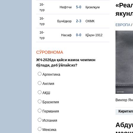
«Реа
16-
5-0
Нефтчи
Қизилқум
тур
якун
16-
2-3
Бунёдкор
ОКМК
тур
ЕВРОПА
/
16-
0-0
Насаф
Қўқон-1912
тур
СЎРОВНОМА
ЖЧ-2026да қайси жамоа чемпион
бўлади, деб ўйлайсиз?
Аргентина
Англия
АҚШ
Вингер Ян
Бразилия
Германия
Киритил
Испания
Абду
Мексика