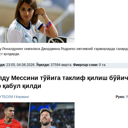
 Роналдунинг севгилиси Джорджина Родригес ижтимоий тармоқларда танқид
ст қолдирди.
ди:
23:05, 04.08.2026.
Ўқилди:
37594 марта.
Фикрлар сони:
0 та.
лду Мессини тўйига таклиф қилиш бўйи
р қабул қилди
УТБОЛИ
/
Кирманг
Рукн:
Я