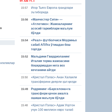
09 АВГУСТ
Игор Тьяго Европа грандлари
15:57
эътиборида
«Манчестер Сити» —
15:56
«Атлетико»: Жамоаларнинг
на
асосий таркиблари маълум
бўлди
«Реал» футболчиси Моуриньо
15:54
сабаб АПЛга ўтишдан бош
тортди
Мальдини Гвардиоланинг
15:52
Италия терма жамоасини
нгиликлар
бошқаришдан нега воз
кечганини айтди
«Кристал Пэлас» Анан Халаили
15:50
трансферини деярли ҳал қилди
Родрининг «Барселона»га
15:49
трансфери қачон амалга
ошиши маълум бўлди
«Кристал Пэлас» Адам Уортон
15:48
учун 100 миллион евро талаб