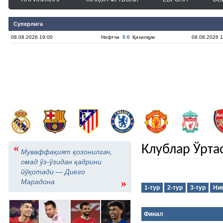
Суперлига
08.08.2026 19:00
Нефтчи
5:0
Қизилқум
08.08.2026 1
«
Клублар Ўрта
Муваффақият қозонилгач,
омад ўз-ўзидан қадрини
йўқотади — Диего
»
Марадона
1-тур
2-тур
3-тур
Ни
Финал