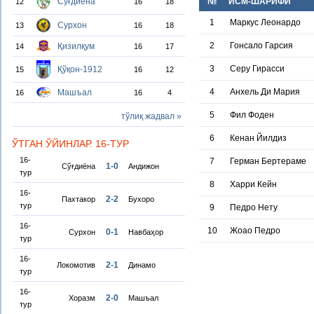
Сўғдиёна
№
ИСМ-ШАРИФИ
12
16
18
1
Маркус Леонардо
Сурхон
13
16
18
2
Гонсало Гарсия
Қизилқум
14
16
17
3
Серу Гирасси
Қўқон-1912
15
16
12
4
Анхель Ди Мария
Машъал
16
16
4
5
Фил Фоден
тўлиқ жадвал »
6
Кенан Йилдиз
ЎТГАН ЎЙИНЛАР. 16-ТУР
16-
7
Герман Бертераме
1-0
Сўғдиёна
Андижон
тур
8
Харри Кейн
16-
2-2
Пахтакор
Бухоро
тур
9
Педро Нету
16-
10
Жоао Педро
0-1
Сурхон
Навбаҳор
тур
16-
2-1
Локомотив
Динамо
тур
16-
2-0
Хоразм
Машъал
тур