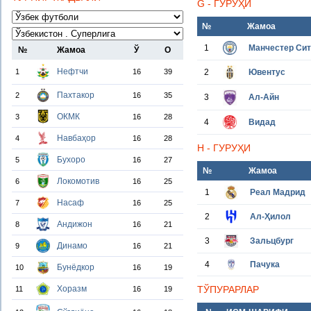
G - ГУРУҲИ
№
Жамоа
1
Манчестер Си
№
Жамоа
Ў
О
Нефтчи
1
16
39
2
Ювентус
Пахтакор
2
16
35
3
Ал-Айн
ОКМК
3
16
28
4
Видад
Навбаҳор
4
16
28
H - ГУРУҲИ
Бухоро
5
16
27
№
Жамоа
Локомотив
6
16
25
1
Реал Мадрид
Насаф
7
16
25
2
Ал-Ҳилол
Андижон
8
16
21
3
Зальцбург
Динамо
9
16
21
4
Пачука
Бунёдкор
10
16
19
Хоразм
ТЎПУРАРЛАР
11
16
19