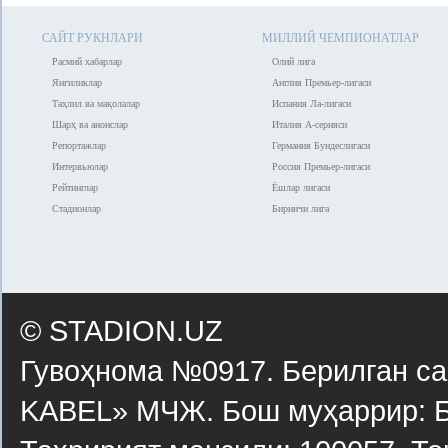
САЙТ РУКНЛАРИ
МИЛЛИЙ ЧЕМПИОНАТЛАР
Расмий хабарлар
Олий лига
Янгиликлар
Англия Премьер-лигаси
Таҳлил ва мақолалар
Испания Ла-лигаси
Шарҳ ва анонслар
Италия А-серияси
Репортажлар
Германия Бундеслигаси
Интервьюлар
Россия Премьер-лигаси
Рейтинглар
Ёшлар лигаси
Стадионлар
Биринчи лига
© STADION.UZ
Гувоҳнома №0917. Берилган са
KABEL» МЧЖ. Бош муҳаррир: Б