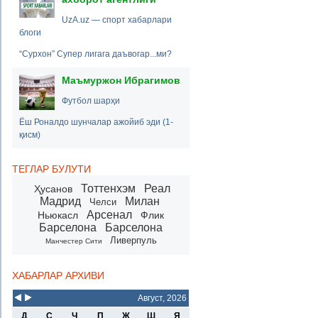
UzA.uz — спорт хабарлари
блоги
“Сурхон” Супер лигага даъвогар...ми?
Маъмуржон Ибрагимов
Футбол шарҳи
Ёш Роналдо шунчалар ажойиб эди (1-
қисм)
ТЕГЛАР БУЛУТИ
Тоттенхэм
Реал
Ҳусанов
Мадрид
Милан
Челси
Арсенал
Ньюкасл
Флик
Барселона
Барселона
Ливерпуль
Манчестер Сити
ХАБАРЛАР АРХИВИ
Август, 2026
Д
С
Ч
П
Ж
Ш
Я