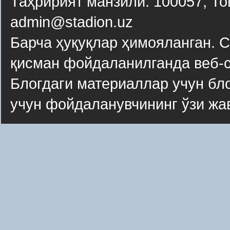
Таҳририят манзили: 100057, То
admin@stadion.uz
Барча ҳуқуқлар ҳимояланган. 
қисман фойдаланилганда веб-с
Блогдаги материаллар учун бло
учун фойдаланувчининг ўзи жа