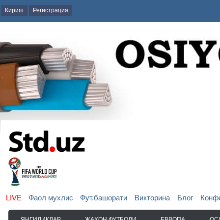
Кириш
Регистрация
LIVE
Фаол мухлис
Фут.башорати
Викторина
Блог
Конф
ЯНГИЛИКЛАР
ЖАҲОН ФУТБОЛИ
ЕВРОПА
ОС