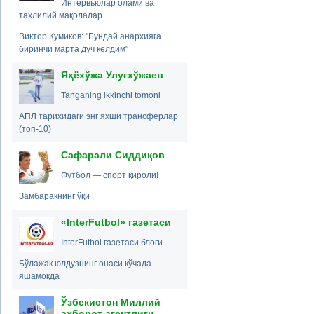
Интервьюлар олами ва
таҳлилий мақолалар
Виктор Кумиков: "Бундай анархияга
биринчи марта дуч келдим"
Яҳёхўжа Улуғхўжаев
Tanganing ikkinchi tomoni
АПЛ тарихидаги энг яхши трансферлар
(топ-10)
Сафарали Сиддиқов
Футбол — спорт қироли!
Замбаракнинг ўқи
«InterFutbol» газетаси
InterFutbol газетаси блоги
Бўлажак юлдузнинг онаси кўчада
яшамоқда
Ўзбекистон Миллий
ахборот агентлиги