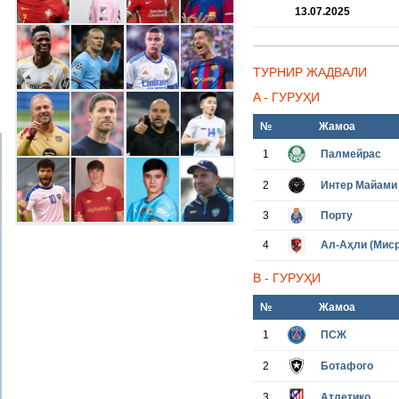
13.07.2025
ТУРНИР ЖАДВАЛИ
A - ГУРУҲИ
№
Жамоа
1
Палмейрас
2
Интер Майами
3
Порту
4
Ал-Аҳли (Миср
B - ГУРУҲИ
№
Жамоа
1
ПСЖ
2
Ботафого
3
Атлетико