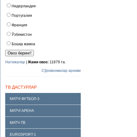
Нидерландия
Португалия
Франция
Ўзбекистон
Бошқа жамоа
Натижалар
|
Жами овоз:
11879 та.
Сўровномалар архиви
ТВ ДАСТУРЛАР
МАТЧ! ФУТБОЛ-3
МАТЧ! АРЕНА
МАТЧ-ТВ
EUROSPORT-1