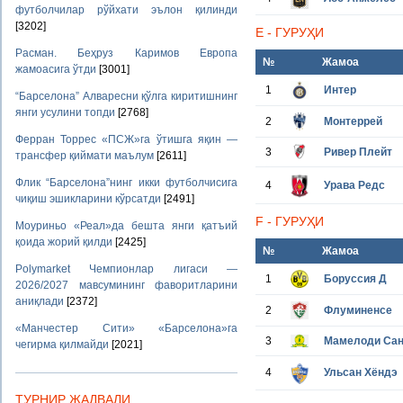
футболчилар рўйхати эълон қилинди
[3202]
E - ГУРУҲИ
Расман. Беҳруз Каримов Европа
№
Жамоа
жамоасига ўтди
[3001]
1
Интер
“Барселона” Алваресни қўлга киритишнинг
янги усулини топди
[2768]
2
Монтеррей
Ферран Торрес «ПСЖ»га ўтишга яқин —
3
Ривер Плейт
трансфер қиймати маълум
[2611]
Флик “Барселона”нинг икки футболчисига
4
Урава Редс
чиқиш эшикларини кўрсатди
[2491]
F - ГУРУҲИ
Моуриньо «Реал»да бешта янги қатъий
қоида жорий қилди
[2425]
№
Жамоа
Polymarket Чемпионлар лигаси —
1
Боруссия Д
2026/2027 мавсумининг фаворитларини
аниқлади
[2372]
2
Флуминенсе
«Манчестер Сити» «Барселона»га
3
Мамелоди Са
чегирма қилмайди
[2021]
4
Ульсан Хёндэ
ТУРНИР ЖАДВАЛИ