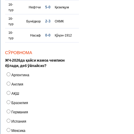
16-
5-0
Нефтчи
Қизилқум
тур
16-
2-3
Бунёдкор
ОКМК
тур
16-
0-0
Насаф
Қўқон-1912
тур
СЎРОВНОМА
ЖЧ-2026да қайси жамоа чемпион
бўлади, деб ўйлайсиз?
Аргентина
Англия
АҚШ
Бразилия
Германия
Испания
Мексика