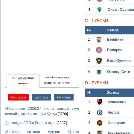
4
Сиэтл Саунде
C - ГУРУҲИ
№
Жамоа
1
Бенфика
2
Бавария
3
Бока Хуниорс
4
Окленд Сити
энг кўп муҳокама
энг кўп ўқилган
D - ГУРУҲИ
қилинган янгилик
янгилик
№
Жамоа
бир кунда
ҳафтада
бир ойда
1
Фламенго
«Реал»нинг 2026/27 йилги мавсум учун
2
Челси
асосий таркиби маълум бўлди
[3790]
Диоманде АПЛга ўтишга яқин
[3237]
3
Эсперанс
«Челси» сотиши мумкин бўлган
4
Лос-Анжелес