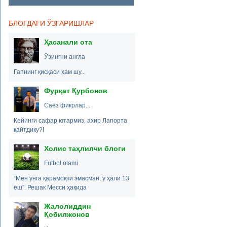
БЛОГДАГИ ЎЗГАРИШЛАР
Ҳасанали ота
Ўзингни англа
Гапнинг қисқаси ҳам шу...
Фурқат Қурбонов
Саёз фикрлар...
Кейинги сафар ютармиз, ахир Лапорта
қайтдику?!
Холис таҳлилчи блоги
Futbol olami
“Мен унга қарамоқчи эмасман, у ҳали 13
ёш”. Решак Месси ҳақида
Жалолиддин
Қобилжонов