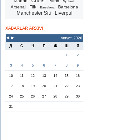
Chelsi
Madrid
Milan
Nyukasl
Arsenal
Flik
Barselona
Barselona
Manchester Siti
Liverpul
XABARLAR ARXIVI
Август, 2026
Д
С
Ч
П
Ж
Ш
Я
1
2
3
4
5
6
7
8
9
10
11
12
13
14
15
16
17
18
19
20
21
22
23
24
25
26
27
28
29
30
31