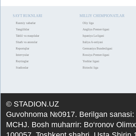
SAYT RUKNLARI
MILLIY CHEMPIONATLAR
Rasmiy xabarlar
Oliy liga
Yangiliklar
Angliya Premer-ligasi
Tahlil va maqolalar
Ispaniya La-ligasi
Sharh va anonslar
Italiya A-seriyasi
Reportajlar
Germaniya Bundesligasi
Intervyular
Rossiya Premer-ligasi
Reytinglar
Yoshlar ligasi
Stadionlar
Birinchi liga
© STADION.UZ
Guvohnoma №0917. Berilgan sanasi:
MCHJ. Bosh muharrir: Bo‘ronov Olimxo‘j
100057, Toshkent shahri, Usta Shirin