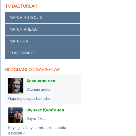
TV DASTURLAR
MATCH! FUTBOL-3
MATCH! ARENA
MATCH-TV
EUROSPORT-1
BLOGDAGI O‘ZGARISHLAR
Ҳасанали ота
O‘zingni angla
Gapning qisqasi ham shu...
Фурқат Қурбонов
Sayoz fikrlar
Keyingi safar yutarmiz, axir Laporta
qaytdiku?!