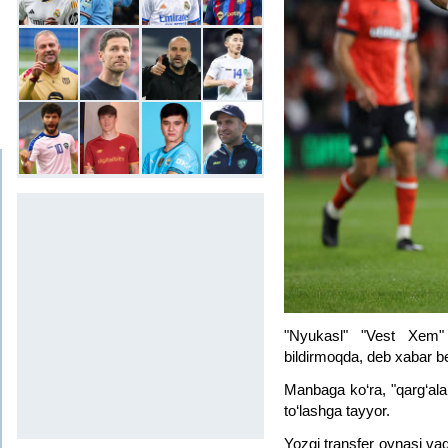
"Nyukasl" "Vest Xem" 
bildirmoqda, deb xabar be
Manbaga ko‘ra, "qarg‘alar
to‘lashga tayyor.
Yozgi transfer oynasi va