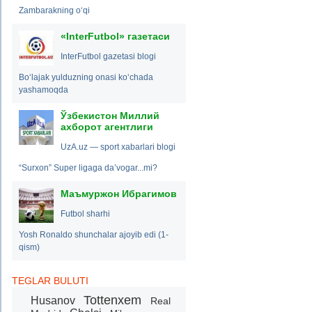
Zambarakning o‘qi
«InterFutbol» газетаси
InterFutbol gazetasi blogi
Bo‘lajak yulduzning onasi ko‘chada
yashamoqda
Ўзбекистон Миллий
ахборот агентлиги
UzA.uz — sport xabarlari blogi
“Surxon” Super ligaga da’vogar...mi?
Маъмуржон Ибрагимов
Futbol sharhi
Yosh Ronaldo shunchalar ajoyib edi (1-
qism)
TEGLAR BULUTI
Tottenxem
Husanov
Real