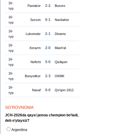
16-
2-2
Paxtakor
Buxoro
тур
16-
0-1
Surxon
Navbahor
тур
16-
2-1
Lokomotiv
Dinamo
тур
16-
2-0
Xorazm
Mash’al
тур
16-
5-0
Neftchi
Qizilqum
тур
16-
2-3
Bunyodkor
OKMK
тур
16-
0-0
Nasaf
Qo‘qon-1912
тур
SO'ROVNOMA
JCH-2026da qaysi jamoa chempion bo‘ladi,
deb o‘ylaysiz?
Argentina