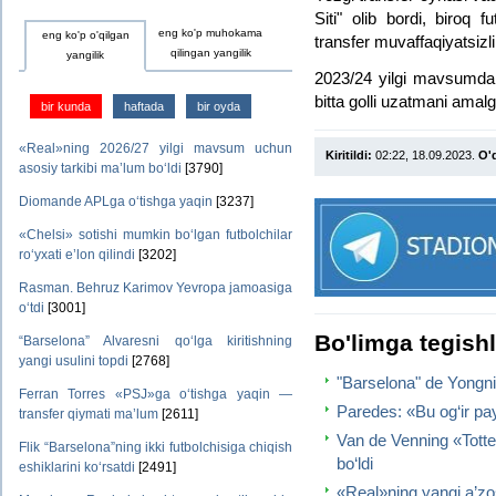
Siti" olib bordi, biroq f
eng ko'p muhokama
eng ko'p o'qilgan
transfer muvaffaqiyatsizl
qilingan yangilik
yangilik
2023/24 yilgi mavsumda 
bitta golli uzatmani amalg
bir kunda
haftada
bir oyda
«Real»ning 2026/27 yilgi mavsum uchun
Kiritildi:
02:22, 18.09.2023.
O'q
asosiy tarkibi ma’lum bo‘ldi
[3790]
Diomande APLga o‘tishga yaqin
[3237]
«Chelsi» sotishi mumkin bo‘lgan futbolchilar
ro‘yxati e’lon qilindi
[3202]
Rasman. Behruz Karimov Yevropa jamoasiga
o‘tdi
[3001]
Bo'limga tegish
“Barselona” Alvaresni qo‘lga kiritishning
yangi usulini topdi
[2768]
"Barselona" de Yongnin
Ferran Torres «PSJ»ga o‘tishga yaqin —
Paredes: «Bu og‘ir pa
transfer qiymati ma’lum
[2611]
Van de Venning «Tott
Flik “Barselona”ning ikki futbolchisiga chiqish
bo‘ldi
eshiklarini ko‘rsatdi
[2491]
«Real»ning yangi a’zosi