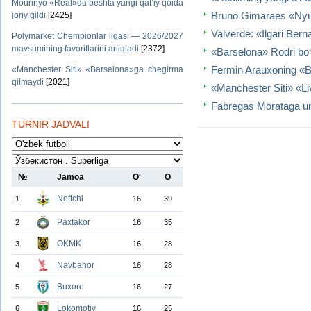
Mourinyo «Real»da beshta yangi qat’iy qoida
Bruno Gimaraes «Nyuka
joriy qildi
[2425]
Valverde: «Ilgari Bern
Polymarket Chempionlar ligasi — 2026/2027
mavsumining favoritlarini aniqladi
[2372]
«Barselona» Rodri bo‘yi
Fermin Arauxoning «B
«Manchester Siti» «Barselona»ga chegirma
qilmaydi
[2021]
«Manchester Siti» «Liv
Fabregas Morataga um
TURNIR JADVALI
№
Jamoa
O'
O
Neftchi
1
16
39
Paxtakor
2
16
35
OKMK
3
16
28
Navbahor
4
16
28
Buxoro
5
16
27
Lokomotiv
6
16
25