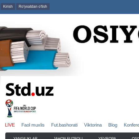
Kirish
Ro'yxatdan o'tish
LIVE
Faol muxlis
Fut.bashorati
Viktorina
Blog
Konfer
YANGILIKLAR
JAHON FUTBOLI
YEVROPA
OSI