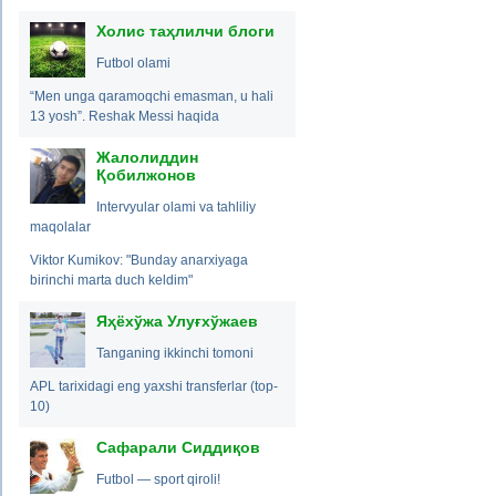
Холис таҳлилчи блоги
Futbol olami
“Men unga qaramoqchi emasman, u hali
13 yosh”. Reshak Messi haqida
Жалолиддин
Қобилжонов
Intervyular olami va tahliliy
maqolalar
Viktor Kumikov: "Bunday anarxiyaga
birinchi marta duch keldim"
Яҳёхўжа Улуғхўжаев
Tanganing ikkinchi tomoni
APL tarixidagi eng yaxshi transferlar (top-
10)
Сафарали Сиддиқов
Futbol — sport qiroli!