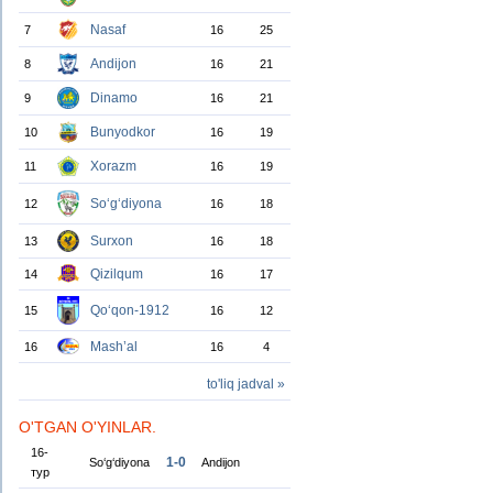
Nasaf
7
16
25
Andijon
8
16
21
Dinamo
9
16
21
Bunyodkor
10
16
19
Xorazm
11
16
19
So‘g‘diyona
12
16
18
Surxon
13
16
18
Qizilqum
14
16
17
Qo‘qon-1912
15
16
12
Mash’al
16
16
4
to'liq jadval »
O'TGAN O'YINLAR.
16-
1-0
So‘g‘diyona
Andijon
тур