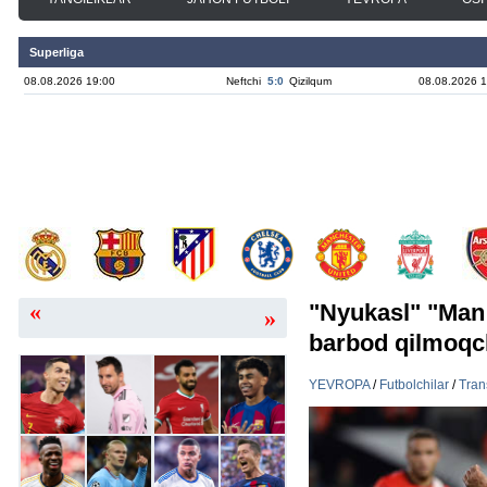
Superliga
08.08.2026 19:00
Neftchi
5:0
Qizilqum
08.08.2026 1
«
"Nyukasl" "Man S
»
barbod qilmoqc
YEVROPA
/
Futbolchilar
/
Tran