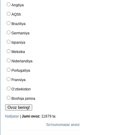
Angliya
AQSh
Braziliya
Germaniya
Ispaniya
Meksika
Niderlandiya
Portugaliya
Fransiya
O‘zbekiston
Boshqa jamoa
Natijalar
|
Jami ovoz:
11879 ta.
So'rovnomalar arxivi