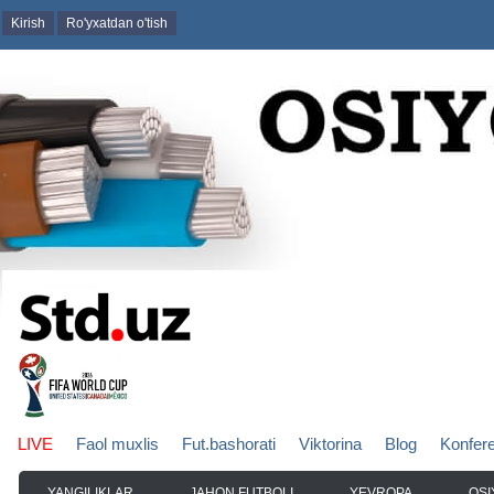
Kirish
Ro'yxatdan o'tish
LIVE
Faol muxlis
Fut.bashorati
Viktorina
Blog
Konfer
YANGILIKLAR
JAHON FUTBOLI
YEVROPA
OSI