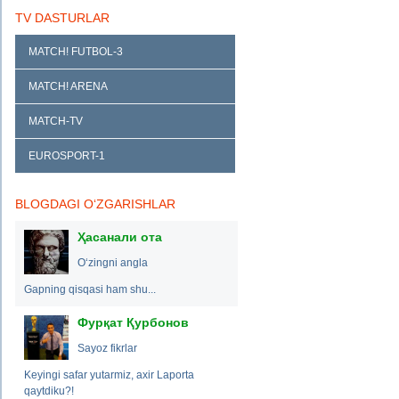
TV DASTURLAR
MATCH! FUTBOL-3
MATCH! ARENA
MATCH-TV
EUROSPORT-1
BLOGDAGI O‘ZGARISHLAR
Ҳасанали ота
O‘zingni angla
Gapning qisqasi ham shu...
Фурқат Қурбонов
Sayoz fikrlar
Keyingi safar yutarmiz, axir Laporta
qaytdiku?!