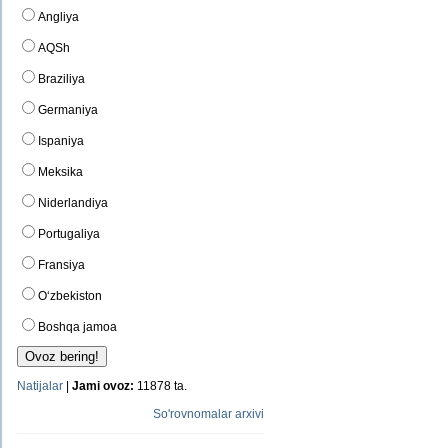
Angliya
AQSh
Braziliya
Germaniya
Ispaniya
Meksika
Niderlandiya
Portugaliya
Fransiya
O‘zbekiston
Boshqa jamoa
Natijalar
|
Jami ovoz:
11878 ta.
So'rovnomalar arxivi