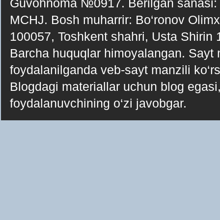
Guvohnoma №0917. Berilgan sanasi:
MCHJ. Bosh muharrir: Bo‘ronov Olimxo‘j
100057, Toshkent shahri, Usta Shirin
Barcha huquqlar himoyalangan. Sayt ma
foydalanilganda veb-sayt manzili ko‘rsa
Blogdagi materiallar uchun blog egasi, 
foydalanuvchining o‘zi javobgar.