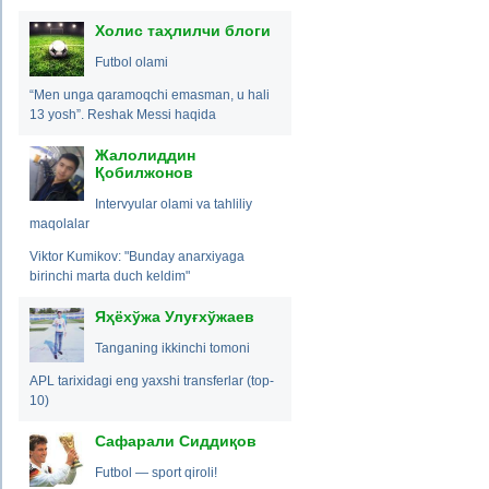
Холис таҳлилчи блоги
Futbol olami
“Men unga qaramoqchi emasman, u hali
13 yosh”. Reshak Messi haqida
Жалолиддин
Қобилжонов
Intervyular olami va tahliliy
maqolalar
Viktor Kumikov: "Bunday anarxiyaga
birinchi marta duch keldim"
Яҳёхўжа Улуғхўжаев
Tanganing ikkinchi tomoni
APL tarixidagi eng yaxshi transferlar (top-
10)
Сафарали Сиддиқов
Futbol — sport qiroli!