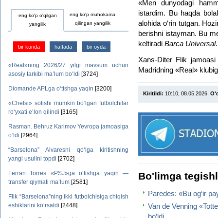
«Men dunyodagi hamma
istardim. Bu haqda bola
eng ko'p muhokama
eng ko'p o'qilgan
alohida o‘rin tutgan. Hoz
qilingan yangilik
yangilik
berishni istayman. Bu me
keltiradi
Barca Universal
.
bir kunda
haftada
bir oyda
Xans-Diter Flik jamoasi
«Real»ning 2026/27 yilgi mavsum uchun
Madridning «Real» klubig
asosiy tarkibi ma’lum bo‘ldi
[3724]
Diomande APLga o‘tishga yaqin
[3200]
Kiritildi:
10:10, 08.05.2026.
O'q
«Chelsi» sotishi mumkin bo‘lgan futbolchilar
ro‘yxati e’lon qilindi
[3165]
Rasman. Behruz Karimov Yevropa jamoasiga
o‘tdi
[2964]
“Barselona” Alvaresni qo‘lga kiritishning
yangi usulini topdi
[2702]
Ferran Torres «PSJ»ga o‘tishga yaqin —
Bo'limga tegish
transfer qiymati ma’lum
[2581]
Paredes: «Bu og‘ir pa
Flik “Barselona”ning ikki futbolchisiga chiqish
Van de Venning «Tott
eshiklarini ko‘rsatdi
[2448]
bo‘ldi