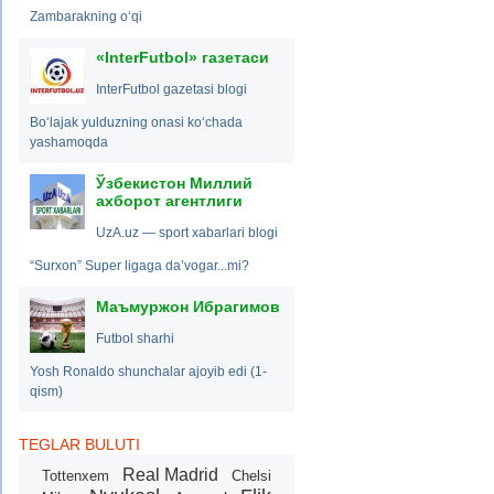
Zambarakning o‘qi
«InterFutbol» газетаси
InterFutbol gazetasi blogi
Bo‘lajak yulduzning onasi ko‘chada
yashamoqda
Ўзбекистон Миллий
ахборот агентлиги
UzA.uz — sport xabarlari blogi
“Surxon” Super ligaga da’vogar...mi?
Маъмуржон Ибрагимов
Futbol sharhi
Yosh Ronaldo shunchalar ajoyib edi (1-
qism)
TEGLAR BULUTI
Real Madrid
Tottenxem
Chelsi