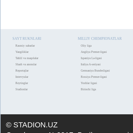
SAYT RUKNLARI
MILLIY CHEMPIONATLAR
Rasmiy xabarlar
Oliy liga
Yangiliklar
Angliya Premer-ligasi
Tahlil va maqolalar
Ispaniya La-ligasi
Sharh va anonslar
Italiya A-seriyasi
Reportajlar
Germaniya Bundesligasi
Intervyular
Rossiya Premer-ligasi
Reytinglar
Yoshlar ligasi
Stadionlar
Birinchi liga
© STADION.UZ