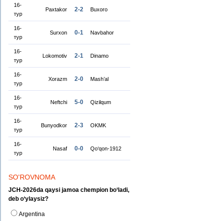
16-
2-2
Paxtakor
Buxoro
тур
16-
0-1
Surxon
Navbahor
тур
16-
2-1
Lokomotiv
Dinamo
тур
16-
2-0
Xorazm
Mash’al
тур
16-
5-0
Neftchi
Qizilqum
тур
16-
2-3
Bunyodkor
OKMK
тур
16-
0-0
Nasaf
Qo‘qon-1912
тур
SO'ROVNOMA
JCH-2026da qaysi jamoa chempion bo‘ladi,
deb o‘ylaysiz?
Argentina