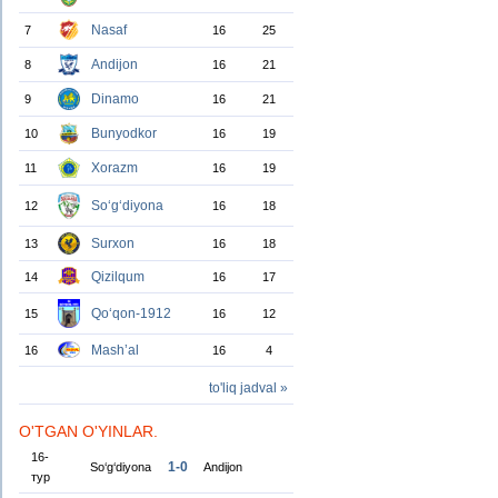
Nasaf
7
16
25
Andijon
8
16
21
Dinamo
9
16
21
Bunyodkor
10
16
19
Xorazm
11
16
19
So‘g‘diyona
12
16
18
Surxon
13
16
18
Qizilqum
14
16
17
Qo‘qon-1912
15
16
12
Mash’al
16
16
4
to'liq jadval »
O'TGAN O'YINLAR.
16-
1-0
So‘g‘diyona
Andijon
тур