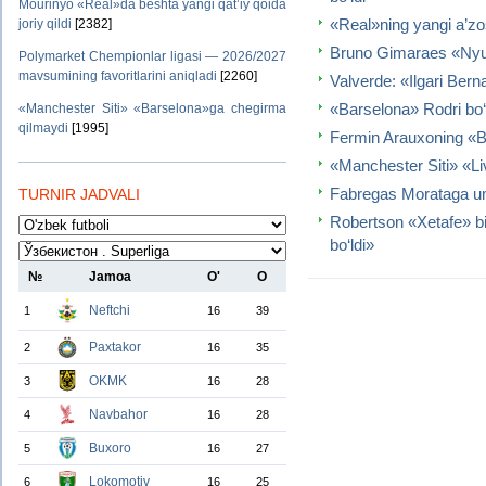
Mourinyo «Real»da beshta yangi qat’iy qoida
«Real»ning yangi a’zosi
joriy qildi
[2382]
Bruno Gimaraes «Nyuka
Polymarket Chempionlar ligasi — 2026/2027
mavsumining favoritlarini aniqladi
[2260]
Valverde: «Ilgari Bern
«Barselona» Rodri bo‘yi
«Manchester Siti» «Barselona»ga chegirma
qilmaydi
[1995]
Fermin Arauxoning «B
«Manchester Siti» «Liv
Fabregas Morataga um
TURNIR JADVALI
Robertson «Xetafe» b
bo‘ldi»
№
Jamoa
O'
O
Neftchi
1
16
39
Paxtakor
2
16
35
OKMK
3
16
28
Navbahor
4
16
28
Buxoro
5
16
27
Lokomotiv
6
16
25