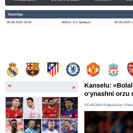
Superliga
08.08.2026 19:00
Neftchi
5:0
Qizilqum
08.08.2026 1
«
Kanselu: «Bola
»
o‘ynashni orzu
YEVROPA
/
Futbolchilar
/
Fikrl