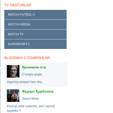
TV DASTURLAR
MATCH! FUTBOL-3
MATCH! ARENA
MATCH-TV
EUROSPORT-1
BLOGDAGI O‘ZGARISHLAR
Ҳасанали ота
O‘zingni angla
Gapning qisqasi ham shu...
Фурқат Қурбонов
Sayoz fikrlar
Keyingi safar yutarmiz, axir Laporta
qaytdiku?!