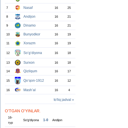
Nasaf
7
16
25
Andijon
8
16
21
Dinamo
9
16
21
Bunyodkor
10
16
19
Xorazm
11
16
19
So‘g‘diyona
12
16
18
Surxon
13
16
18
Qizilqum
14
16
17
Qo‘qon-1912
15
16
12
Mash’al
16
16
4
to'liq jadval »
O'TGAN O'YINLAR.
16-
1-0
So‘g‘diyona
Andijon
тур