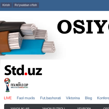
Kirish
Ro'yxatdan o'tish
LIVE
Faol muxlis
Fut.bashorati
Viktorina
Blog
Konfer
YANGILIKLAR
JAHON FUTBOLI
YEVROPA
OSI