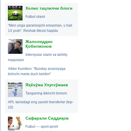
Холис таҳлилчи блоги
Futbol olami
“Men unga qaramoqchi emasman, u hali
13 yosh”. Reshak Messi haqida
Жалолиддин
Қобилжонов
Intervyular olami va tahliliy
maqolalar
Viktor Kumikov: "Bunday anarxiyaga
birinchi marta duch keldim"
Яҳёхўжа Улуғхўжаев
Tanganing ikkinchi tomoni
APL tarixidagi eng yaxshi transferlar (top-
10)
Сафарали Сиддиқов
Futbol — sport qiroli!