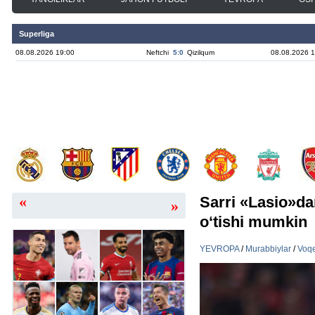
Superliga
08.08.2026 19:00
Neftchi
5:0
Qizilqum
08.08.2026 1
«
Sarri «Lasio»da
»
o‘tishi mumkin
YEVROPA
/
Murabbiylar
/
Voqe