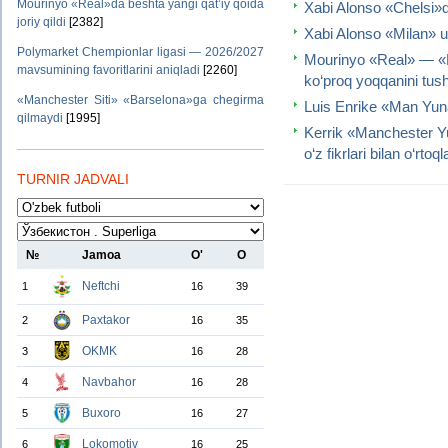
Mourinyo «Real»da beshta yangi qat’iy qoida
Xabi Alonso «Chelsi»da
joriy qildi
[2382]
Xabi Alonso «Milan» us
Polymarket Chempionlar ligasi — 2026/2027
Mourinyo «Real» — «F
mavsumining favoritlarini aniqladi
[2260]
ko‘proq yoqqanini tush
«Manchester Siti» «Barselona»ga chegirma
Luis Enrike «Man Yunay
qilmaydi
[1995]
Kerrik «Manchester Yu
o‘z fikrlari bilan o‘rtoq
TURNIR JADVALI
№
Jamoa
O'
O
Neftchi
1
16
39
Paxtakor
2
16
35
OKMK
3
16
28
Navbahor
4
16
28
Buxoro
5
16
27
Lokomotiv
6
16
25