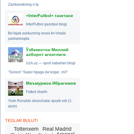
Zambarakning o‘qi
«InterFutbol» газетаси
InterFutbol gazetasi blogi
Bo‘lajak yulduzning onasi ko‘chada
yashamoqda
Ўзбекистон Миллий
ахборот агентлиги
UzA.uz — sport xabarlari blogi
“Surxon” Super ligaga da’vogar...mi?
Маъмуржон Ибрагимов
Futbol sharhi
Yosh Ronaldo shunchalar ajoyib edi (1-
qism)
TEGLAR BULUTI
Tottenxem
Real Madrid