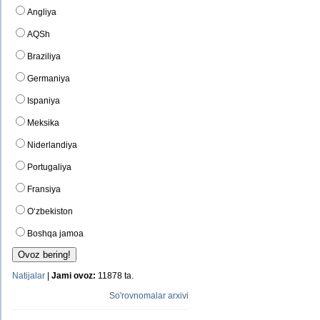
Angliya
AQSh
Braziliya
Germaniya
Ispaniya
Meksika
Niderlandiya
Portugaliya
Fransiya
O‘zbekiston
Boshqa jamoa
Natijalar
|
Jami ovoz:
11878 ta.
So'rovnomalar arxivi