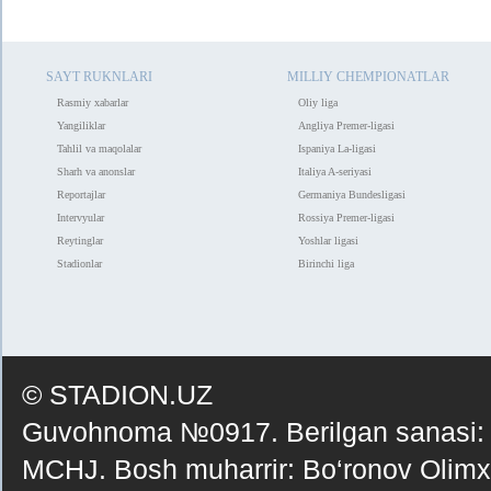
SAYT RUKNLARI
MILLIY CHEMPIONATLAR
Rasmiy xabarlar
Oliy liga
Yangiliklar
Angliya Premer-ligasi
Tahlil va maqolalar
Ispaniya La-ligasi
Sharh va anonslar
Italiya A-seriyasi
Reportajlar
Germaniya Bundesligasi
Intervyular
Rossiya Premer-ligasi
Reytinglar
Yoshlar ligasi
Stadionlar
Birinchi liga
© STADION.UZ
Guvohnoma №0917. Berilgan sanasi:
MCHJ. Bosh muharrir: Bo‘ronov Olimxo‘j