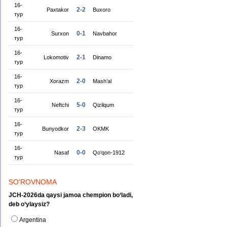
16-
2-2
Paxtakor
Buxoro
тур
16-
0-1
Surxon
Navbahor
тур
16-
2-1
Lokomotiv
Dinamo
тур
16-
2-0
Xorazm
Mash’al
тур
16-
5-0
Neftchi
Qizilqum
тур
16-
2-3
Bunyodkor
OKMK
тур
16-
0-0
Nasaf
Qo‘qon-1912
тур
SO'ROVNOMA
JCH-2026da qaysi jamoa chempion bo‘ladi,
deb o‘ylaysiz?
Argentina