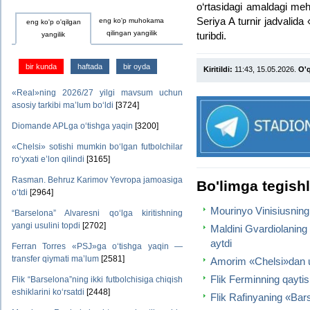
o‘rtasidagi amaldagi meh
Seriya A turnir jadvalida 
eng ko'p muhokama
eng ko'p o'qilgan
qilingan yangilik
turibdi.
yangilik
bir kunda
haftada
bir oyda
Kiritildi:
11:43, 15.05.2026.
O'q
«Real»ning 2026/27 yilgi mavsum uchun
asosiy tarkibi ma’lum bo‘ldi
[3724]
Diomande APLga o‘tishga yaqin
[3200]
«Chelsi» sotishi mumkin bo‘lgan futbolchilar
ro‘yxati e’lon qilindi
[3165]
Rasman. Behruz Karimov Yevropa jamoasiga
Bo'limga tegish
o‘tdi
[2964]
Mourinyo Vinisiusning «
“Barselona” Alvaresni qo‘lga kiritishning
yangi usulini topdi
[2702]
Maldini Gvardiolaning
aytdi
Ferran Torres «PSJ»ga o‘tishga yaqin —
transfer qiymati ma’lum
[2581]
Amorim «Chelsi»dan uch
Flik Ferminning qaytis
Flik “Barselona”ning ikki futbolchisiga chiqish
eshiklarini ko‘rsatdi
[2448]
Flik Rafinyaning «Bar