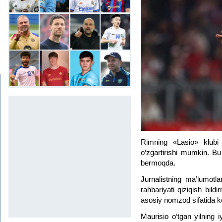
Rimning «Lasio» klubi 
o‘zgartirishi mumkin. Bu
bermoqda.
Jurnalistning ma’lumotla
rahbariyati qiziqish bild
asosiy nomzod sifatida k
Maurisio o‘tgan yilning 