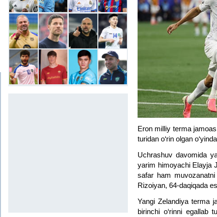
Eron milliy terma jamoasi
turidan o‘rin olgan o‘yin
Uchrashuv davomida yang
yarim himoyachi Elayja Ja
safar ham muvozanatni 
Rizoiyan, 64-daqiqada es
Yangi Zelandiya terma j
birinchi o‘rinni egallab