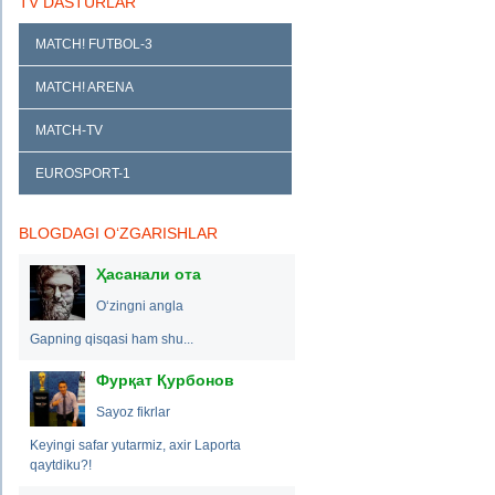
TV DASTURLAR
MATCH! FUTBOL-3
MATCH! ARENA
MATCH-TV
EUROSPORT-1
BLOGDAGI O‘ZGARISHLAR
Ҳасанали ота
O‘zingni angla
Gapning qisqasi ham shu...
Фурқат Қурбонов
Sayoz fikrlar
Keyingi safar yutarmiz, axir Laporta
qaytdiku?!