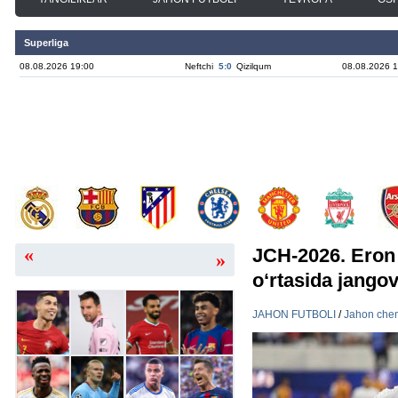
Superliga
08.08.2026 19:00
Neftchi
5:0
Qizilqum
08.08.2026 1
«
JCH-2026. Eron 
»
o‘rtasida jangov
JAHON FUTBOLI
/
Jahon che