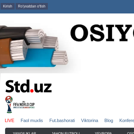
Kirish
Ro'yxatdan o'tish
LIVE
Faol muxlis
Fut.bashorati
Viktorina
Blog
Konfer
YANGILIKLAR
JAHON FUTBOLI
YEVROPA
OSI