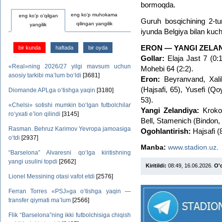
bormoqda.
eng ko'p muhokama
eng ko'p o'qilgan
Guruh bosqichining 2-tu
qilingan yangilik
yangilik
iyunda Belgiya bilan kuch
ERON — YANGI ZELAN
bir kunda
haftada
bir oyda
Gollar:
Elaja Jast 7 (0:
«Real»ning 2026/27 yilgi mavsum uchun
Mohebi 64 (2:2).
asosiy tarkibi ma’lum bo‘ldi
[3681]
Eron:
Beyranvand, Xali
(Hajsafi, 65), Yusefi (Q
Diomande APLga o‘tishga yaqin
[3180]
53).
«Chelsi» sotishi mumkin bo‘lgan futbolchilar
Yangi Zelandiya:
Krokom
ro‘yxati e’lon qilindi
[3145]
Bell, Stamenich (Bindon, 
Rasman. Behruz Karimov Yevropa jamoasiga
Ogohlantirish:
Hajsafi (
o‘tdi
[2937]
Manba:
www.stadion.uz
.
“Barselona” Alvaresni qo‘lga kiritishning
yangi usulini topdi
[2662]
Kiritildi:
08:49, 16.06.2026.
O'q
Lionel Messining otasi vafot etdi
[2576]
Ferran Torres «PSJ»ga o‘tishga yaqin —
transfer qiymati ma’lum
[2566]
Flik “Barselona”ning ikki futbolchisiga chiqish