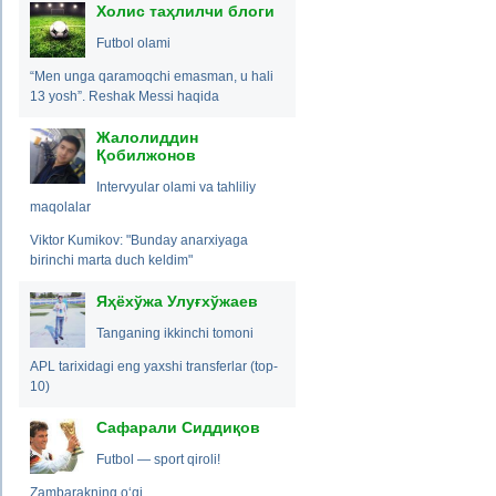
Холис таҳлилчи блоги
Futbol olami
“Men unga qaramoqchi emasman, u hali
13 yosh”. Reshak Messi haqida
Жалолиддин
Қобилжонов
Intervyular olami va tahliliy
maqolalar
Viktor Kumikov: "Bunday anarxiyaga
birinchi marta duch keldim"
Яҳёхўжа Улуғхўжаев
Tanganing ikkinchi tomoni
APL tarixidagi eng yaxshi transferlar (top-
10)
Сафарали Сиддиқов
Futbol — sport qiroli!
Zambarakning o‘qi