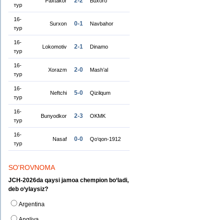
2-2
Paxtakor
Buxoro
тур
16-
0-1
Surxon
Navbahor
тур
16-
2-1
Lokomotiv
Dinamo
тур
16-
2-0
Xorazm
Mash’al
тур
16-
5-0
Neftchi
Qizilqum
тур
16-
2-3
Bunyodkor
OKMK
тур
16-
0-0
Nasaf
Qo‘qon-1912
тур
SO'ROVNOMA
JCH-2026da qaysi jamoa chempion bo‘ladi,
deb o‘ylaysiz?
Argentina
Angliya