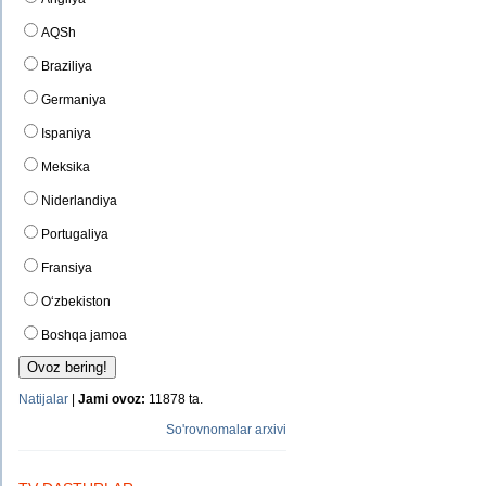
AQSh
Braziliya
Germaniya
Ispaniya
Meksika
Niderlandiya
Portugaliya
Fransiya
O‘zbekiston
Boshqa jamoa
Natijalar
|
Jami ovoz:
11878 ta.
So'rovnomalar arxivi