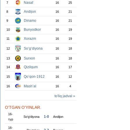
Nasaf
7
16
25
Andijon
8
16
21
Dinamo
9
16
21
Bunyodkor
10
16
19
Xorazm
11
16
19
So‘g‘diyona
12
16
18
Surxon
13
16
18
Qizilqum
14
16
17
Qo‘qon-1912
15
16
12
Mash’al
16
16
4
to'liq jadval »
O'TGAN O'YINLAR.
16-
1-0
So‘g‘diyona
Andijon
тур
16-