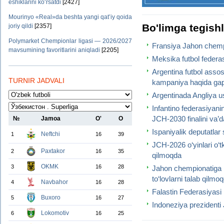
eshiklarini ko‘rsatdi
[2427]
Mourinyo «Real»da beshta yangi qat’iy qoida
Bo'limga tegish
joriy qildi
[2357]
Polymarket Chempionlar ligasi — 2026/2027
Fransiya Jahon chempio
mavsumining favoritlarini aniqladi
[2205]
Meksika futbol federas
Argentina futbol asso
TURNIR JADVALI
kampaniya haqida gap
Argentinada Angliya us
Infantino federasiyan
JCH-2030 finalini va’da
№
Jamoa
O'
O
Ispaniyalik deputatla
Neftchi
1
16
39
JCH-2026 o‘yinlari o‘t
Paxtakor
2
16
35
qilmoqda
OKMK
3
16
28
Jahon chempionatiga 
to‘lovlarni talab qilmo
Navbahor
4
16
28
Falastin Federasiyasi
Buxoro
5
16
27
Indoneziya prezidenti
Lokomotiv
6
16
25