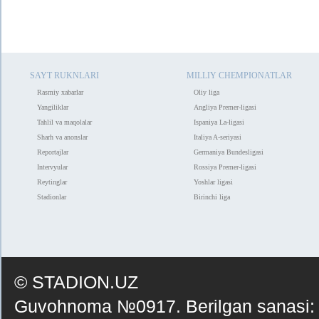
SAYT RUKNLARI
MILLIY CHEMPIONATLAR
Rasmiy xabarlar
Oliy liga
Yangiliklar
Angliya Premer-ligasi
Tahlil va maqolalar
Ispaniya La-ligasi
Sharh va anonslar
Italiya A-seriyasi
Reportajlar
Germaniya Bundesligasi
Intervyular
Rossiya Premer-ligasi
Reytinglar
Yoshlar ligasi
Stadionlar
Birinchi liga
© STADION.UZ
Guvohnoma №0917. Berilgan sanasi: