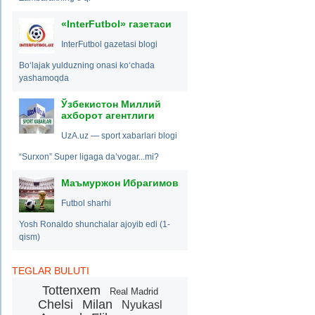
«InterFutbol» газетаси
InterFutbol gazetasi blogi
Bo‘lajak yulduzning onasi ko‘chada
yashamoqda
Ўзбекистон Миллий
ахборот агентлиги
UzA.uz — sport xabarlari blogi
“Surxon” Super ligaga da’vogar...mi?
Маъмуржон Ибрагимов
Futbol sharhi
Yosh Ronaldo shunchalar ajoyib edi (1-
qism)
TEGLAR BULUTI
Tottenxem
Real Madrid
Chelsi
Milan
Nyukasl