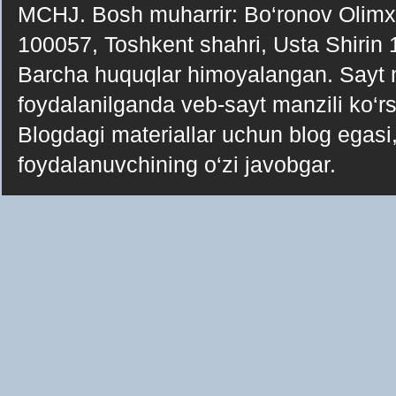
MCHJ. Bosh muharrir: Bo‘ronov Olimxo‘j
100057, Toshkent shahri, Usta Shirin
Barcha huquqlar himoyalangan. Sayt ma
foydalanilganda veb-sayt manzili ko‘rsa
Blogdagi materiallar uchun blog egasi, 
foydalanuvchining o‘zi javobgar.