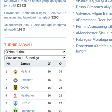
«Real»ning yangi a’zosi
Mourinyo «Real»da beshta yangi qat’iy qoida
joriy qildi
[2382]
Bruno Gimaraes «Nyuka
Valverde: «Ilgari Bern
Polymarket Chempionlar ligasi — 2026/2027
mavsumining favoritlarini aniqladi
[2260]
«Barselona» Rodri bo‘yi
«Manchester Siti» «Barselona»ga chegirma
Fermin Arauxoning «B
qilmaydi
[1995]
«Manchester Siti» «Liv
Fabregas Morataga um
TURNIR JADVALI
Robertson «Xetafe» b
bo‘ldi»
№
Jamoa
O'
O
Neftchi
1
16
39
Paxtakor
2
16
35
OKMK
3
16
28
Navbahor
4
16
28
Buxoro
5
16
27
Lokomotiv
6
16
25