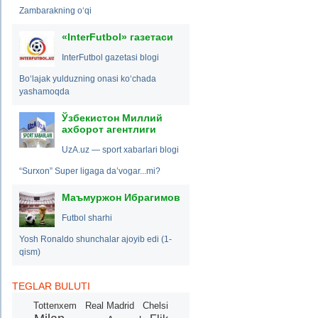
Zambarakning o‘qi
«InterFutbol» газетаси
InterFutbol gazetasi blogi
Bo‘lajak yulduzning onasi ko‘chada
yashamoqda
Ўзбекистон Миллий
ахборот агентлиги
UzA.uz — sport xabarlari blogi
“Surxon” Super ligaga da’vogar...mi?
Маъмуржон Ибрагимов
Futbol sharhi
Yosh Ronaldo shunchalar ajoyib edi (1-
qism)
TEGLAR BULUTI
Tottenxem
Real Madrid
Chelsi