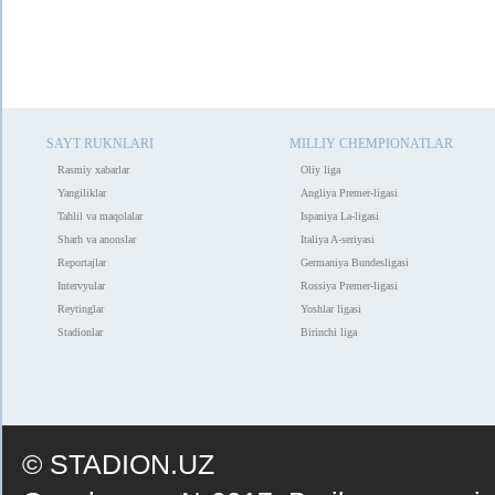
SAYT RUKNLARI
MILLIY CHEMPIONATLAR
Rasmiy xabarlar
Oliy liga
Yangiliklar
Angliya Premer-ligasi
Tahlil va maqolalar
Ispaniya La-ligasi
Sharh va anonslar
Italiya A-seriyasi
Reportajlar
Germaniya Bundesligasi
Intervyular
Rossiya Premer-ligasi
Reytinglar
Yoshlar ligasi
Stadionlar
Birinchi liga
© STADION.UZ