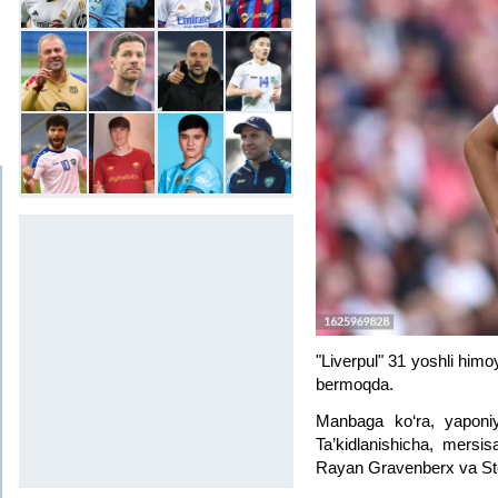
"Liverpul" 31 yoshli him
bermoqda.
Manbaga ko‘ra, yaponiya
Ta’kidlanishicha, mersi
Rayan Gravenberx va Ste