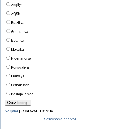
Angliya
AQSh
Braziliya
Germaniya
Ispaniya
Meksika
Niderlandiya
Portugaliya
Fransiya
O‘zbekiston
Boshqa jamoa
Natijalar
|
Jami ovoz:
11878 ta.
So'rovnomalar arxivi