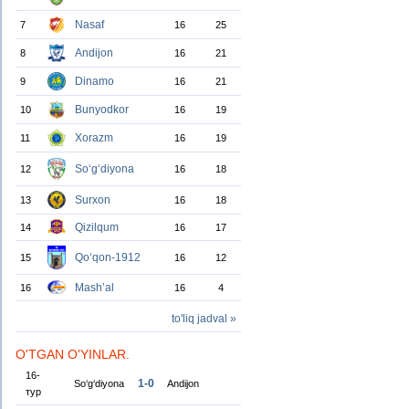
Nasaf
7
16
25
Andijon
8
16
21
Dinamo
9
16
21
Bunyodkor
10
16
19
Xorazm
11
16
19
So‘g‘diyona
12
16
18
Surxon
13
16
18
Qizilqum
14
16
17
Qo‘qon-1912
15
16
12
Mash’al
16
16
4
to'liq jadval »
O'TGAN O'YINLAR.
16-
1-0
So‘g‘diyona
Andijon
тур