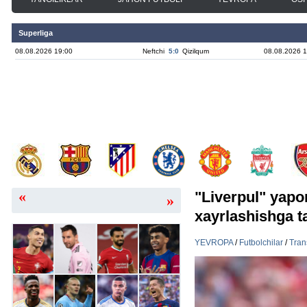
Superliga
08.08.2026 19:00
Neftchi
5:0
Qizilqum
08.08.2026 1
«
"Liverpul" yapon
»
xayrlashishga t
YEVROPA
/
Futbolchilar
/
Tran