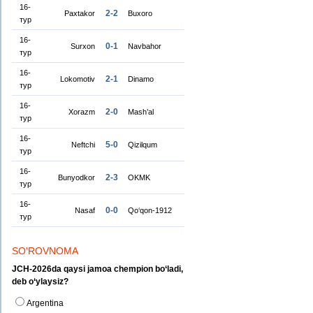
16-
2-2
Paxtakor
Buxoro
тур
16-
0-1
Surxon
Navbahor
тур
16-
2-1
Lokomotiv
Dinamo
тур
16-
2-0
Xorazm
Mash’al
тур
16-
5-0
Neftchi
Qizilqum
тур
16-
2-3
Bunyodkor
OKMK
тур
16-
0-0
Nasaf
Qo‘qon-1912
тур
SO'ROVNOMA
JCH-2026da qaysi jamoa chempion bo‘ladi,
deb o‘ylaysiz?
Argentina