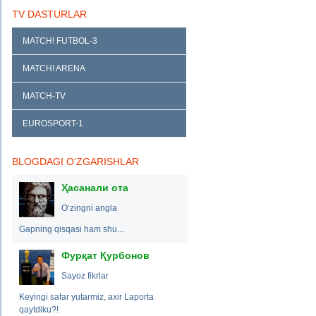
TV DASTURLAR
MATCH! FUTBOL-3
MATCH! ARENA
MATCH-TV
EUROSPORT-1
BLOGDAGI O‘ZGARISHLAR
Ҳасанали ота
O‘zingni angla
Gapning qisqasi ham shu...
Фурқат Қурбонов
Sayoz fikrlar
Keyingi safar yutarmiz, axir Laporta
qaytdiku?!