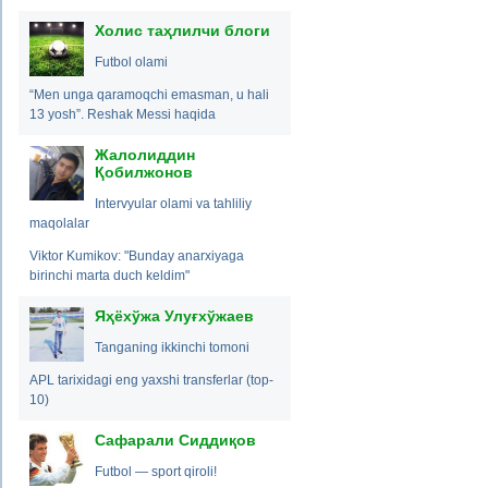
Холис таҳлилчи блоги
Futbol olami
“Men unga qaramoqchi emasman, u hali
13 yosh”. Reshak Messi haqida
Жалолиддин
Қобилжонов
Intervyular olami va tahliliy
maqolalar
Viktor Kumikov: "Bunday anarxiyaga
birinchi marta duch keldim"
Яҳёхўжа Улуғхўжаев
Tanganing ikkinchi tomoni
APL tarixidagi eng yaxshi transferlar (top-
10)
Сафарали Сиддиқов
Futbol — sport qiroli!