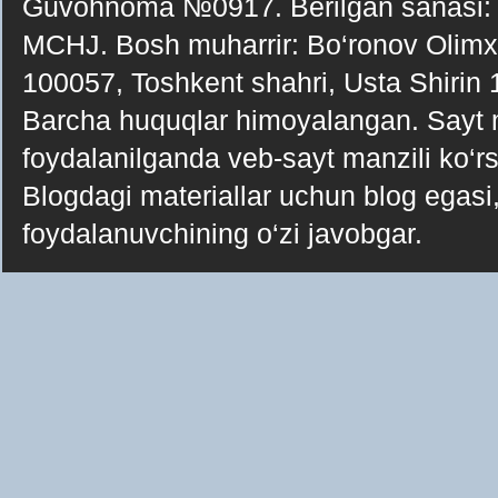
Guvohnoma №0917. Berilgan sanasi:
MCHJ. Bosh muharrir: Bo‘ronov Olimxo‘j
100057, Toshkent shahri, Usta Shirin
Barcha huquqlar himoyalangan. Sayt ma
foydalanilganda veb-sayt manzili ko‘rsa
Blogdagi materiallar uchun blog egasi, 
foydalanuvchining o‘zi javobgar.