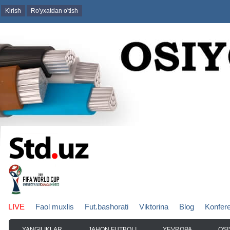
Kirish
Ro'yxatdan o'tish
LIVE
Faol muxlis
Fut.bashorati
Viktorina
Blog
Konfer
YANGILIKLAR
JAHON FUTBOLI
YEVROPA
OSI