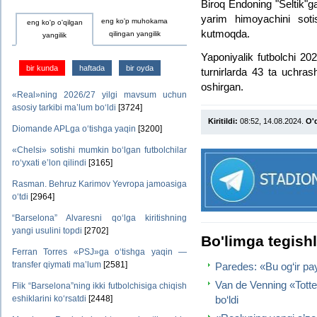
Biroq Endoning "Seltik"ga 
yarim himoyachini soti
eng ko'p muhokama
eng ko'p o'qilgan
kutmoqda.
qilingan yangilik
yangilik
Yaponiyalik futbolchi 20
bir kunda
haftada
bir oyda
turnirlarda 43 ta uchras
oshirgan.
«Real»ning 2026/27 yilgi mavsum uchun
asosiy tarkibi ma’lum bo‘ldi
[3724]
Kiritildi:
08:52, 14.08.2024.
O'q
Diomande APLga o‘tishga yaqin
[3200]
«Chelsi» sotishi mumkin bo‘lgan futbolchilar
ro‘yxati e’lon qilindi
[3165]
Rasman. Behruz Karimov Yevropa jamoasiga
o‘tdi
[2964]
“Barselona” Alvaresni qo‘lga kiritishning
yangi usulini topdi
[2702]
Bo'limga tegish
Ferran Torres «PSJ»ga o‘tishga yaqin —
transfer qiymati ma’lum
[2581]
Paredes: «Bu og‘ir pa
Van de Venning «Tott
Flik “Barselona”ning ikki futbolchisiga chiqish
bo‘ldi
eshiklarini ko‘rsatdi
[2448]