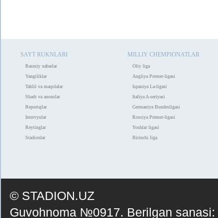
SAYT RUKNLARI
MILLIY CHEMPIONATLAR
Rasmiy xabarlar
Oliy liga
Yangiliklar
Angliya Premer-ligasi
Tahlil va maqolalar
Ispaniya La-ligasi
Sharh va anonslar
Italiya A-seriyasi
Reportajlar
Germaniya Bundesligasi
Intervyular
Rossiya Premer-ligasi
Reytinglar
Yoshlar ligasi
Stadionlar
Birinchi liga
© STADION.UZ
Guvohnoma №0917. Berilgan sanasi: