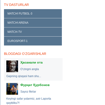
TV DASTURLAR
MATCH! FUTBOL-3
MATCH! ARENA
MATCH-TV
EUROSPORT-1
BLOGDAGI O‘ZGARISHLAR
Ҳасанали ота
O‘zingni angla
Gapning qisqasi ham shu...
Фурқат Қурбонов
Sayoz fikrlar
Keyingi safar yutarmiz, axir Laporta
qaytdiku?!