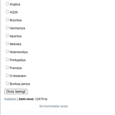
Angliya
AQSh
Braziliya
Germaniya
Ispaniya
Meksika
Niderlandiya
Portugaliya
Fransiya
O‘zbekiston
Boshqa jamoa
Natijalar
|
Jami ovoz:
11879 ta.
So'rovnomalar arxivi