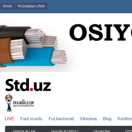
Kirish
Ro'yxatdan o'tish
LIVE
Faol muxlis
Fut.bashorati
Viktorina
Blog
Konfer
YANGILIKLAR
JAHON FUTBOLI
YEVROPA
OSI