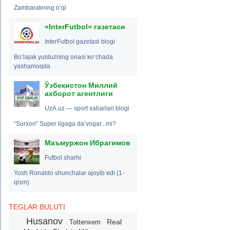
Zambarakning o‘qi
«InterFutbol» газетаси
InterFutbol gazetasi blogi
Bo‘lajak yulduzning onasi ko‘chada
yashamoqda
Ўзбекистон Миллий
ахборот агентлиги
UzA.uz — sport xabarlari blogi
“Surxon” Super ligaga da’vogar...mi?
Маъмуржон Ибрагимов
Futbol sharhi
Yosh Ronaldo shunchalar ajoyib edi (1-
qism)
TEGLAR BULUTI
Husanov
Real
Tottenxem