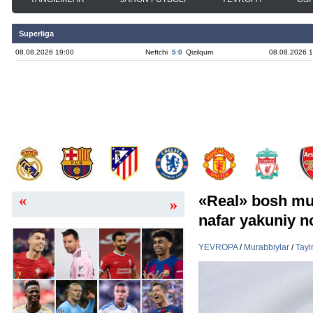
Superliga
08.08.2026 19:00
Neftchi
5:0
Qizilqum
08.08.2026 1
«
«Real» bosh mu
»
nafar yakuniy n
YEVROPA
/
Murabbiylar
/
Tayi