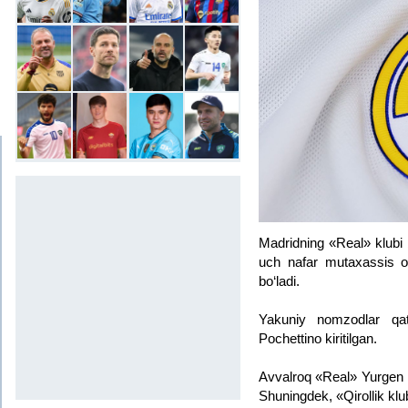
Madridning «Real» klubi 
uch nafar mutaxassis o‘
bo‘ladi.
Yakuniy nomzodlar qat
Pochettino kiritilgan.
Avvalroq «Real» Yurgen K
Shuningdek, «Qirollik kl