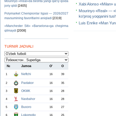
Mourinyo «Real»da beshta yangi qat’iy qoida
Xabi Alonso «Milan» us
joriy qildi
[2405]
Mourinyo «Real» — «F
Polymarket Chempionlar ligasi — 2026/2027
ko‘proq yoqqanini tush
mavsumining favoritlarini aniqladi
[2319]
Luis Enrike «Man Yunay
«Manchester Siti» «Barselona»ga chegirma
qilmaydi
[2008]
TURNIR JADVALI
№
Jamoa
O'
O
Neftchi
1
16
39
Paxtakor
2
16
35
OKMK
3
16
28
Navbahor
4
16
28
Buxoro
5
16
27
Lokomotiv
6
16
25