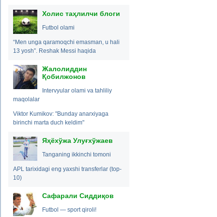
Холис таҳлилчи блоги
Futbol olami
“Men unga qaramoqchi emasman, u hali
13 yosh”. Reshak Messi haqida
Жалолиддин
Қобилжонов
Intervyular olami va tahliliy
maqolalar
Viktor Kumikov: "Bunday anarxiyaga
birinchi marta duch keldim"
Яҳёхўжа Улуғхўжаев
Tanganing ikkinchi tomoni
APL tarixidagi eng yaxshi transferlar (top-
10)
Сафарали Сиддиқов
Futbol — sport qiroli!