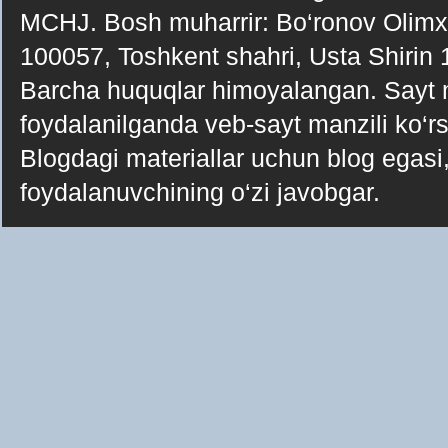
MCHJ. Bosh muharrir: Bo‘ronov Olimxo‘j
100057, Toshkent shahri, Usta Shirin
Barcha huquqlar himoyalangan. Sayt ma
foydalanilganda veb-sayt manzili ko‘rsa
Blogdagi materiallar uchun blog egasi, 
foydalanuvchining o‘zi javobgar.