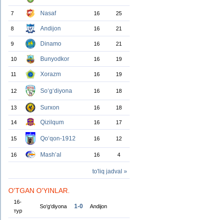
Nasaf
7
16
25
Andijon
8
16
21
Dinamo
9
16
21
Bunyodkor
10
16
19
Xorazm
11
16
19
So‘g‘diyona
12
16
18
Surxon
13
16
18
Qizilqum
14
16
17
Qo‘qon-1912
15
16
12
Mash’al
16
16
4
to'liq jadval »
O'TGAN O'YINLAR.
16-
1-0
So‘g‘diyona
Andijon
тур