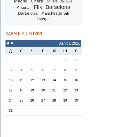
Madrid
Chelsi
Milan
Nyukasl
Barselona
Flik
Arsenal
Barselona
Manchester Siti
Liverpul
XABARLAR ARXIVI
Август, 2026
Д
С
Ч
П
Ж
Ш
Я
1
2
3
4
5
6
7
8
9
10
11
12
13
14
15
16
17
18
19
20
21
22
23
24
25
26
27
28
29
30
31