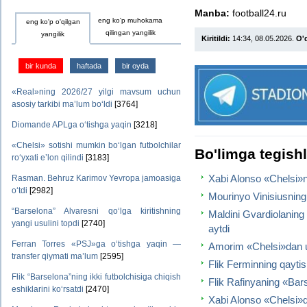
Manba:
football24.ru
eng ko'p muhokama
eng ko'p o'qilgan
qilingan yangilik
yangilik
Kiritildi:
14:34, 08.05.2026.
O'q
bir kunda
haftada
bir oyda
«Real»ning 2026/27 yilgi mavsum uchun
asosiy tarkibi ma’lum bo‘ldi
[3764]
Diomande APLga o‘tishga yaqin
[3218]
«Chelsi» sotishi mumkin bo‘lgan futbolchilar
Bo'limga tegish
ro‘yxati e’lon qilindi
[3183]
Xabi Alonso «Chelsi»nin
Rasman. Behruz Karimov Yevropa jamoasiga
o‘tdi
[2982]
Mourinyo Vinisiusning «
“Barselona” Alvaresni qo‘lga kiritishning
Maldini Gvardiolaning
yangi usulini topdi
[2740]
aytdi
Ferran Torres «PSJ»ga o‘tishga yaqin —
Amorim «Chelsi»dan uch
transfer qiymati ma’lum
[2595]
Flik Ferminning qaytis
Flik “Barselona”ning ikki futbolchisiga chiqish
Flik Rafinyaning «Bar
eshiklarini ko‘rsatdi
[2470]
Xabi Alonso «Chelsi»da