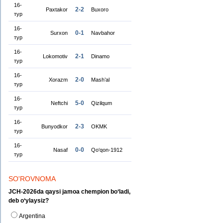
16-
2-2
Paxtakor
Buxoro
тур
16-
0-1
Surxon
Navbahor
тур
16-
2-1
Lokomotiv
Dinamo
тур
16-
2-0
Xorazm
Mash’al
тур
16-
5-0
Neftchi
Qizilqum
тур
16-
2-3
Bunyodkor
OKMK
тур
16-
0-0
Nasaf
Qo‘qon-1912
тур
SO'ROVNOMA
JCH-2026da qaysi jamoa chempion bo‘ladi,
deb o‘ylaysiz?
Argentina